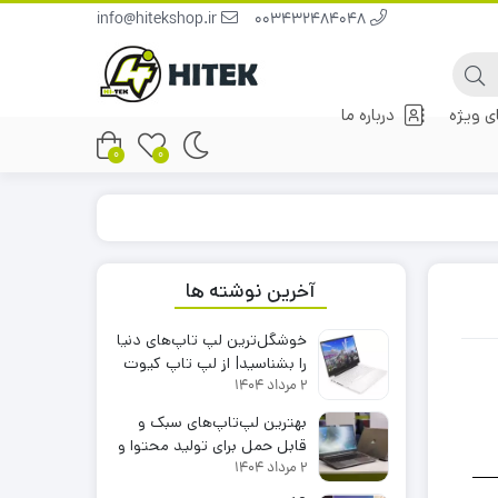
info@hitekshop.ir
003432484048
 ویژه
درباره ما
0
0
آخرین نوشته ها
خوشگل‌ترین لپ تاپ‌های دنیا
را بشناسید| از لپ تاپ کیوت
2 مرداد 1404
تا بهترین لپ تاپ دنیا
بهترین لپ‌تاپ‌های سبک و
قابل حمل برای تولید محتوا و
2 مرداد 1404
ادیت ویدیو