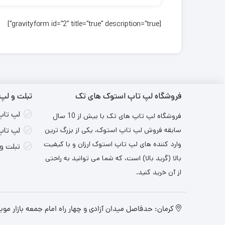
[gravityform id="2" title="true" description="true"]
فروشگاه لپ تاپ استوک های تک
تبلت و لپ 
لپ تاپ
فروشگاه لپ تاپ های تک با بیش از 10 سال
سابقه فروش لپ تاپ استوک، یکی از بزرگ ترین
لپ تاپ
وارد کننده های لپ تاپ استوک ارزان و با کیفیت
تبلت و
بالا (گرید بالا) است، که شما می توانید به راحتی
از آن خرید کنید.
کرمان: حدفاصل میدان آزادی و چهار راه امام جمعه بازار موبایل ۳ ایران طبقه اول واح