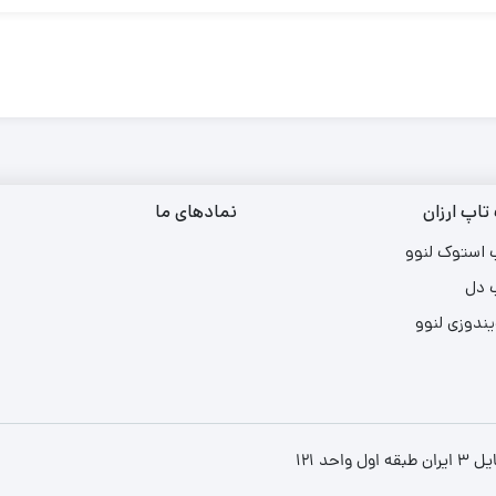
تاپ ارزان
نمادهای ما
 استوک لنوو
 دل
یندوزی لنوو
د ۱۲۱