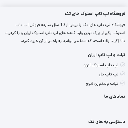
برای گیمرهایی که خواهان بهترین تصاویر ممکن هستند، برخی از
فروشگاه لپ تاپ استوک های تک
لپ‌تاپ‌های بازی نمایشگرهایی با وضوح 4K یا پنل‌های OLED را نیز
فروشگاه لپ تاپ های تک با بیش از 10 سال سابقه فروش لپ تاپ
ارائه می‌کنند که رنگ‌ها و جزئیات زنده‌تری را ارائه می‌دهند. با این حال،
استوک، یکی از بزرگ ترین وارد کننده های لپ تاپ استوک ارزان و با کیفیت
به خاطر داشته باشید که نمایشگرهای با وضوح بالاتر ممکن است به
بالا (گرید بالا) است، که شما می توانید به راحتی از آن خرید کنید.
یک GPU قدرتمندتر برای حفظ عملکرد روان نیاز داشته باشند.
تبلت و لپ تاپ ارزان
سایت فروشگاهی لپ تاپ های تک در حوزه فروش لپ تاپ های
استوک و اپن باکس فعالیت دارد. برای خرید لپ تاپ می توانید با
لپ تاپ استوک لنوو
شماره
۰۲۱۸۸۹۳۱۹۳۰
با مادر ارتباط باشید. کارشناسان ما در اسرا وقت
لپ تاپ دل
به شما پاسخ داده خواهد شد.
تبلت ویندوزی لنوو
نمادهای ما
دستزسی به های تک