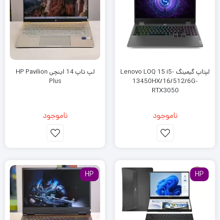
لپ‌تاپ گیمینگ، مطمئن شوید که سیستم خنک‌کننده قابل اعتمادی
دارد تا از گرما در گیم‌پلی شما جلوگیری کند.
قدرت و عمر باتری برای حداکثر کارایی
در حالی که یک باتری عالی برای کارهای روزانه ضروری است، لپ تاپ
های بازی تمایل کمتری به طول عمر باتری دارند و بیشتر روی تامین
لپتاپ گیمینگ Lenovo LOQ 15 i5-
لپ تاپ 14 اینچی HP Pavilion
انرژی خام تمرکز می کنند. بازی کردن یک فعالیت پرقدرت است و زمانی
Plus
13450HX/16/512/6G-
RTX3050
که به دنبال بهترین عملکرد هستید، زمانی که لپ‌تاپ شما به برق وصل
باشد بهترین تجربه را خواهید داشت. به همین دلیل است که بررسی
ناموجود
ناموجود
اینکه آیا لپ‌تاپ دارای آداپتور برق با کیفیت بالا و کابل بلند برای
راحتی بیشتر است، بسیار مهم است. اگرچه هنوز هم می‌توانید با باتری
بازی کنید، اما انتظار کاهش عملکرد را دارید، زیرا بسیاری از لپ‌تاپ‌ها
برای حفظ عمر باتری، توان خروجی خود را کاهش می‌دهند.
HP
HP
نورپردازی RGB: برای آن زیبایی گیمر واقعی
لپ تاپ های گیمینگ به دلیل طراحی منحصر به فرد خود شناخته شده
اند و نورپردازی RGB به بخشی جدایی ناپذیر از آن تبدیل شده است.