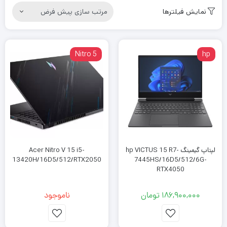
نمایش فیلترها
Nitro 5
hp
عملکرد: CPU، GPU و RAM
هسته اصلی هر لپ تاپ گیمینگ اجزای با کارایی بالای آن نهفته است.
لپتاپ گیمینگ hp VICTUS 15 R7-
Acer Nitro V 15 i5-
برخلاف لپ‌تاپ‌های معمولی شما، لپ‌تاپ‌های بازی مجهز به پردازنده‌ها
13420H/16D5/512/RTX2050
7445HS/16D5/512/6G-
و پردازنده‌های گرافیکی قدرتمندی هستند که به طور خاص برای انجام
RTX4050
کارهای گرافیکی و پردازشی شدید طراحی شده‌اند.
186,900,000
تومان
ناموجود
CPU (پردازنده):
واحد پردازش مرکزی (CPU) لپ تاپ شما را تغذیه می کند. در