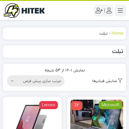
|
Home
-
تبلت
تبلت
نمایش 1–12 از 54 نتیجه
نمایش فیلترها
Lenovo
٪2
Microsoft