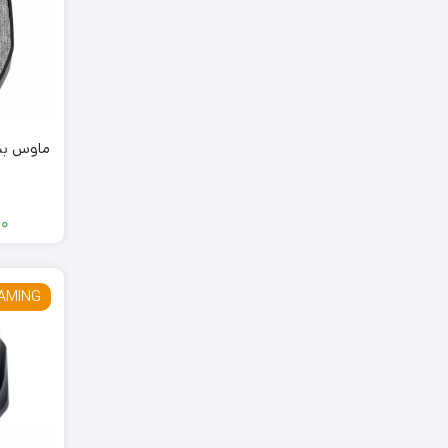
ماوس بیسیم 238
00
GAMING