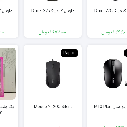
نگ D-net A9
ماوس گیمینگ D-net X7
1,494,0
تومان
1,677,000
تومان
000
Rapoo
مدل M10 Plus
Mouse N1200 Silent
پک ولنت
01