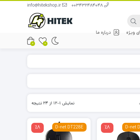
info@hitekshop.ir
003432484048
 ویژه
درباره ما
0
0
نمایش 1–12 از 24 نتیجه
٪8
D-net DT228E
٪8
D-net 