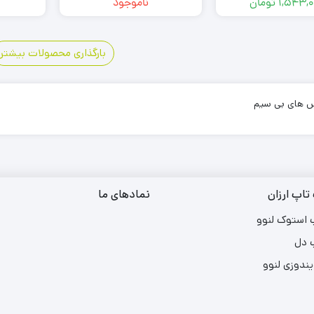
1,543,
تومان
ناموجود
2
1
بارگذاری محصولات بیشتر
س های بی سیم
تاپ ارزان
نمادهای ما
 استوک لنوو
 دل
یندوزی لنوو