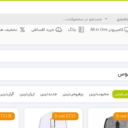
کامپیوتر All in One
بلاگ
خرید اقساطی
تخفیف های
موس
ش‌فرض
محبوب‌ترین
پرفروش‌ترین
جدیدترین
ارزان‌ترین
گران‌ترین
DT212E
D-net DT27
D-net