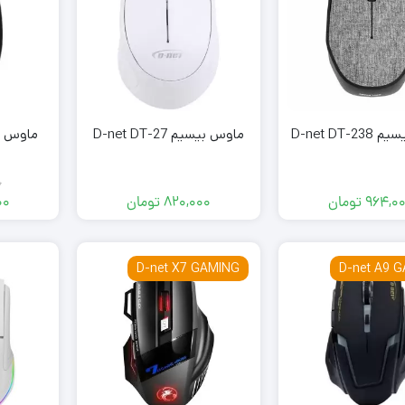
D-net DT-
ماوس بیسیم D-net DT-27
0
964,0
تومان
820,000
تومان
00
D-net X7 GAMING
D-net A9 