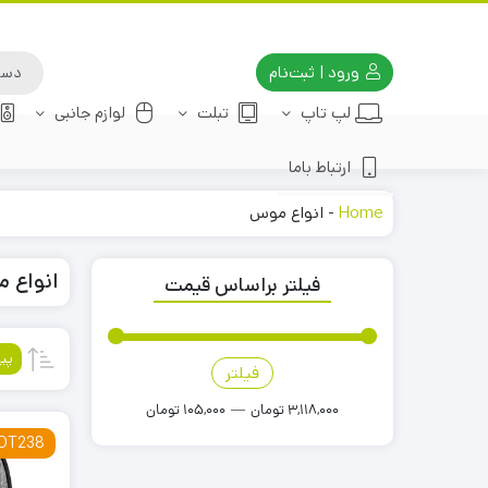
ورود | ثبت‌نام
لپ تاپ
تبلت
لوازم جانبی
ارتباط باما
Home
-
انواع موس
انواع 
فیلتر براساس قیمت
پی
فیلتر
قیمت
قیمت
کمتر
بیشتر
3,118,000 تومان
—
105,000 تومان
 DT238