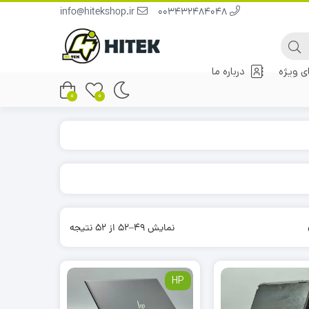
info@hitekshop.ir
003432484048
 ویژه
درباره ما
0
0
نمایش 49–52 از 52 نتیجه
HP