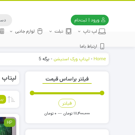
ورود | ثبت‌نام
لپ تاپ
تبلت
لوازم جانبی
ارتباط باما
Home
-
لپتاپ ورک استیشن
-
برگه 5
لپتاپ 
فیلتر براساس قیمت
پی
فیلتر
قیمت
قیمت
کمتر
بیشتر
111,400,000 تومان
—
0 تومان
HP