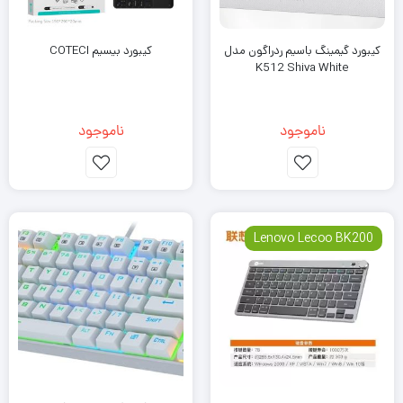
کیبورد گیمینگ باسیم ردراگون مدل
کیبورد بیسیم COTECI
K512 Shiva White
ناموجود
ناموجود
Lenovo Lecoo BK200