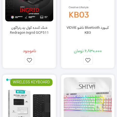
کیبورد Bluetooth تاشو VIDVIE
خنک کننده کول پد ردراگون
Redragon Ingrid GCP511
KB3
6,830,000
تومان
ناموجود
WIRELESS KEYBOARD