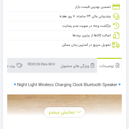
REXCIN
تضمین بهترین قیمت بازار
پشتیبانی عالی ۲۴ ساعته، ۷ روز هفته
بازگشت وجه در صورت عدم رضایت
اصالت کالاها از برترین برندها
تحویل سریع در کمترین زمان ممکن
REXCIN Rex-W17
توضیحات
ویژگی های محصول
برند محصو
Night Light Wireless Charging Clock Bluetooth Speaker
نمایش بیشتر