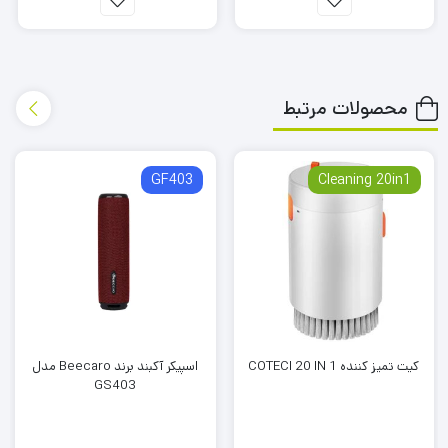
نور و صدای آرامبخش
اسپیکر بلوتوسی
شارژر وایرلس سریع
محصولات مرتبط
GF403
Cleaning 20in1
نقاط قوت محصول:
طراحی جذاب و کاربرد چندگانه
گزینه عالی برای هدیه دادن
جایگزین چندین گجت با یک همه کاره
کیت تمیز کننده COTECI 20 IN 1
اسپیکر آکبند برند Beecaro مدل
GS403