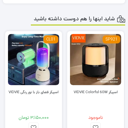
شاید اینها را هم دوست داشته باشید
CL01
SP921
چراغ خواب، ساعت، شارژر بی سیم و اسپیکر
اسپیکر VIDVIE Colorful 60W
اسپیکر فضای باز با نور رنگی VIDVIE
سه مدل نور چراغ خواب
قابلیت کوک دو زنگ ساعت
ناموجود
3,150,000
تومان
بیش از 20 صدای زنگ