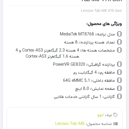
Lenovo Tab M8 4Th Gen
ویژگی های محصول:
مدل تراشه::
MediaTek MT8768
تعداد هسته پردازنده::
8 هسته
مشخصات هسته‌ ها::
4 هسته 2.3 گیگاهرتز Cortex-A53 و 4
هسته 1.6 گیگاهرتز Cortex-A53
پردازنده گرافیکی::
PowerVR GE8320
حافظه رم::
4 گیگابایت رم
حافظه داخلی::
64G eMMC 5.1
صفحه نمایش::
8.0 اینچ
گارانتی:
1 سال گارانتی خدمات طلایی
برند:
لنوو
شناسه محصول:
Lenovo-Tab-M8