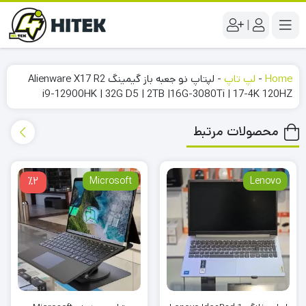
|
Home
-
لپ تاپ
-
لپتاپ نو جعبه باز گیمینگ Alienware X17 R2
i9-12900HK | 32G D5 | 2TB |16G-3080Ti | 17-4K 120HZ
محصولات مرتبط
٪2
Microsoft
Lenovo