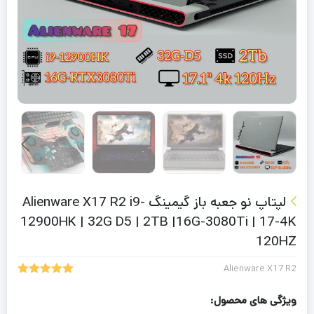
لپتاپ نو جعبه باز گیمینگ Alienware X17 R2 i9-
12900HK | 32G D5 | 2TB |16G-3080Ti | 17-4K
120HZ
Alienware X17 R2
5.00
1
امتیاز
از 5 امتیاز
ویژگی های محصول:
مشتری