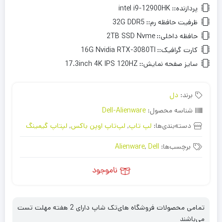
پردازنده::
intel i9-12900HK
ظرفیت حافظه رم::
32G DDR5
حافظه داخلی::
2TB SSD Nvme
کارت گرافیک::
16G Nvidia RTX-3080TI
سایز صفحه نمایش::
17.3inch 4K IPS 120HZ
برند:
دل
شناسه محصول:
Dell-Alienware
دسته‌بندی‌ها:
لپ تاپ
,
لپ‌تاپ اوپن باکس
,
لپتاپ گیمینگ
برچسب‌ها:
Dell
,
Alienware
ناموجود
تمامی محصولات فروشگاه های‌تک شاپ دارای 2 هفته مهلت تست
می‌باشند