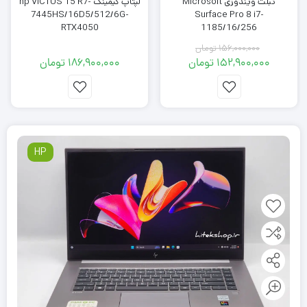
تبلت ویندوزی Microsoft
لپتاپ گیمینگ hp VICTUS 15 R7-
7445HS/16D5/512/6G-
Surface Pro 8 i7-
RTX4050
1185/16/256
156,000,000
تومان
152,900,000
تومان
186,900,000
تومان
قیمت
قیمت
فعلی:
اصلی:
152,900,000 تومان.
156,000,000 تومان
بود.
HP