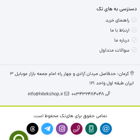
دستزسی به های تک
راهنمای خرید
ارتباط با ما
درباره ما
سوالات متداول
کرمان: حدفاصل میدان آزادی و چهار راه امام جمعه بازار موبایل ۳
متریال بدنه
ایران طبقه اول واحد ۱۲۱
جنس بدنه این محصول از آلومینیوم تقویت شده است که در
info@hitekshop.ir
003432484048
عین زیبایی، مقاومت بسیار بالایی داشته و به خروج هرچه
تمامی حقوق برای های‌تک محفوظ است.
بهتر حرارت و گرمای تولید شده از درون دستگاه، کمک شایانی
می‌کند.این لپ‌تاپ به لطف حذف پورت LAN با ضخامت
حدودا 19میلی‌متری و وزن 1.7 کیلوگرمی، نسبت به مدل‌های