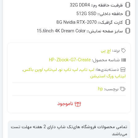
ظرفیت حافظه رم::
32G DDR4
حافظه داخلی::
512G SSD
کارت گرافیک::
8G Nvidia RTX-2070
سایز صفحه نمایش::
15.6Inch 4K Dream Color
برند:
اچ پی
شناسه محصول:
HP-Zbook-G7-Create
دسته‌بندی‌ها:
لپ تاپ
,
لپ تاپ نو
,
لپ‌تاپ اوپن باکس
,
لپتاپ ورک استیشن
برچسب:
hp
ناموجود
تمامی محصولات فروشگاه های‌تک شاپ دارای 2 هفته مهلت تست
می‌باشند