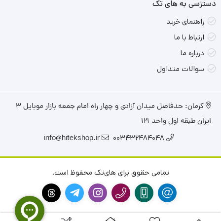
دستزسی به های تک
راهنمای خرید
ارتباط با ما
درباره ما
سوالات متداول
کرمان: حدفاصل میدان آزادی و چهار راه امام جمعه بازار موبایل ۳
ایران طبقه اول واحد ۱۲۱
info@hitekshop.ir
003432484048
تمامی حقوق برای های‌تک محفوظ است.
صفحه نمایش
لپ تاپ گیمینگ HP Victus 15 دارای صفحه نمایش 15.6 اینچی با
وضوح FHD با استفاده از پنل IPS برای افزایش وضوح در هنگام تجربه