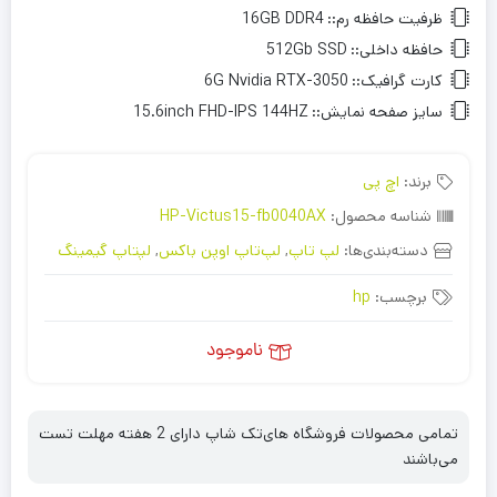
ظرفیت حافظه رم::
16GB DDR4
حافظه داخلی::
512Gb SSD
کارت گرافیک::
6G Nvidia RTX-3050
سایز صفحه نمایش::
15.6inch FHD-IPS 144HZ
برند:
اچ پی
شناسه محصول:
HP-Victus15-fb0040AX
دسته‌بندی‌ها:
لپ تاپ
,
لپ‌تاپ اوپن باکس
,
لپتاپ گیمینگ
برچسب:
hp
ناموجود
تمامی محصولات فروشگاه های‌تک شاپ دارای 2 هفته مهلت تست
می‌باشند