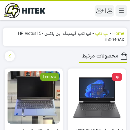
|
Home
-
لپ تاپ
-
لپ تاپ گیمینگ اپن باکس HP Victus15-
fb0040AX
محصولات مرتبط
Lenovo
hp