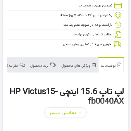
تضمین بهترین قیمت بازار
پشتیبانی عالی ۲۴ ساعته، ۷ روز هفته
بازگشت وجه در صورت عدم رضایت
اصالت کالاها از برترین برندها
تحویل سریع در کمترین زمان ممکن
توضیحات
ویژگی های محصول
برند محصول
نظرات (0)
لپ تاپ 15.6 اینچی HP Victus15-
fb0040AX
نمایش بیشتر
Ryzen 5-5600H | 8G Ram DDR4 | 512G SSD NVme | 4G
Nvidia GTX-1650 | 15.6Inch FHD-144HZ