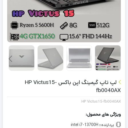
لپ تاپ گیمینگ اپن باکس HP Victus15-
fb0040AX
HP Victus15-fb0040AX
ویژگی های محصول:
پردازنده::
intel i7-13700H