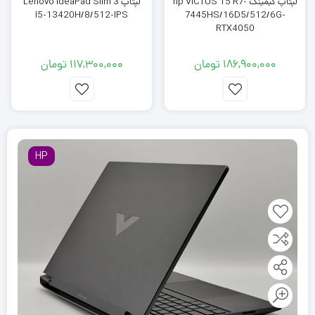
لپتاپ گیمینگ hp VICTUS 15 R7-
لپتاپ Lenovo IdeaPad Slim 3
I5-13420H/8/512-IPS
7445HS/16D5/512/6G-
RTX4050
186,900,000
تومان
117,300,000
تومان
HP