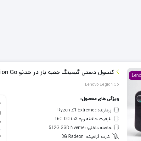
کنسول دستی گیمینگ جعبه باز در حدنو Lenovo Legion Go
Len
Lenovo Legion Go
ویژگی های محصول:
پردازنده::
Ryzen Z1 Extreme
ظرفیت حافظه رم::
16G DDR5X
حافظه داخلی::
512G SSD Nveme
کارت گرافیک::
3G Radeon