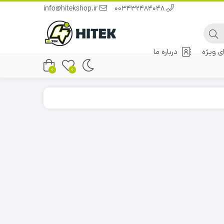
info@hitekshop.ir
003432484048
 ویژه
درباره ما
0
0