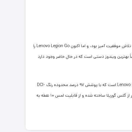
دیدن اینکه چگونه رایانه‌های شخصی دستی پس از Steam Deck صرفاً تکالیف Valve را کپی نمی‌کنند، دلگرم‌کننده است. Asus ROG Ally یک تلاش موفقیت آمیز بود، و اما اکنون Lenovo Legion Go را
ساً بهترین ویندوز دستی است که در حال حاضر وجود دارد
هیچ بحثی در مورد داشتن بهترین مشخصات در کلاس وجود ندارد.کنسول دستی Lenovo Legion Go دارای نمایشگر با تکنولوژی Lenovo PureSight است که با پوشش ۹۷ درصد محدوده رنگ DCI-
P3، روشنایی 500 نیت و نرخ بازیابی تصویر ۱۴۴ هرتز، تصویر با رزولوشن 2560×1600 را با شفافیتی بی‌نظیر و روان ارائه می‌کند. این نمایشگر از گلس گوریلا ساخته شده و از قابلیت لمس ۱۰ نقطه به