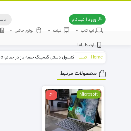
ورود | ثبت‌نام
لپ تاپ
تبلت
لوازم جانبی
ارتباط باما
Home
-
تبلت
-
کنسول دستی گیمینگ جعبه باز در حدنو Lenovo Legion Go
محصولات مرتبط
٪2
Microsoft