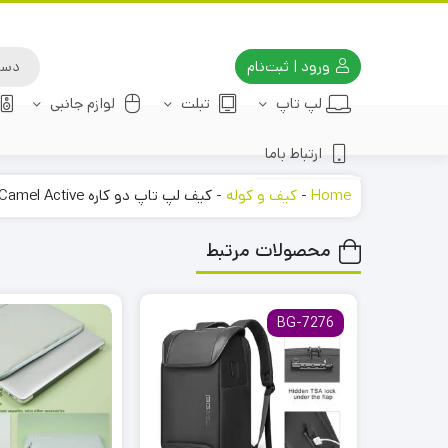
ورود | ثبت‌نام
لپ تاپ
تبلت
لوازم جانبی
ارتباط باما
Home
-
کیف و کوله
-
کیف لپ تاپ دو کاره Camel Active برای لپ تاپ 14 اینچ تا 16.1 اینچی
محصولات مرتبط
BG-7276