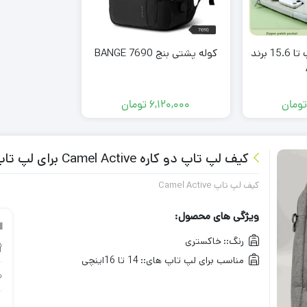
کیف کاوری لپ تاپ تا 15.6 برند
کوله پشتی بنج BANGE 7690
ومان
6,120,000
تومان
کیف لپ تاپ دو کاره Camel Active برای لپ تاپ 14 اینچ تا 16.1 اینچی
کیف لپ تاپ Camel Active
ویژگی های محصول:
رنگ::
خاکستری
مناسب برای لپ تاپ های::
14 تا 16اینچی