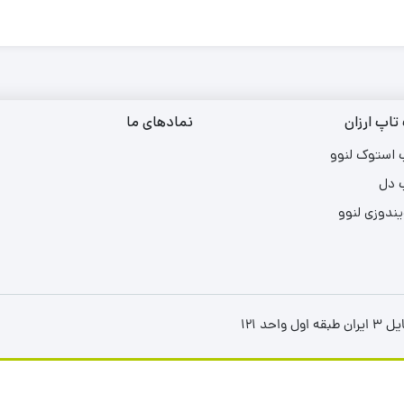
تاپ ارزان
نمادهای ما
 استوک لنوو
 دل
یندوزی لنوو
د ۱۲۱