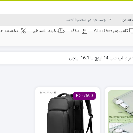
کامپیوتر All in One
بلاگ
خرید اقساطی
تخفیف های
BG-7690