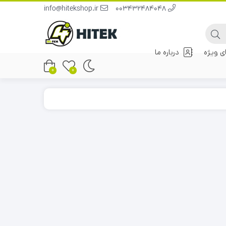
info@hitekshop.ir
003432484048
 ویژه
درباره ما
0
0