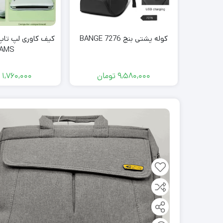
کوله پشتی بنج BANGE 7276
AMS
9,580,000
تومان
1,760,000
ت