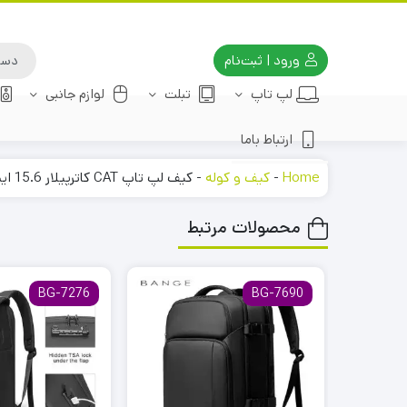
ورود | ثبت‌نام
لپ تاپ
تبلت
لوازم جانبی
ارتباط باما
Home
-
کیف و کوله
-
کیف لپ تاپ CAT کاترپیلار 15.6 اینچ
محصولات مرتبط
BG-7276
BG-7690