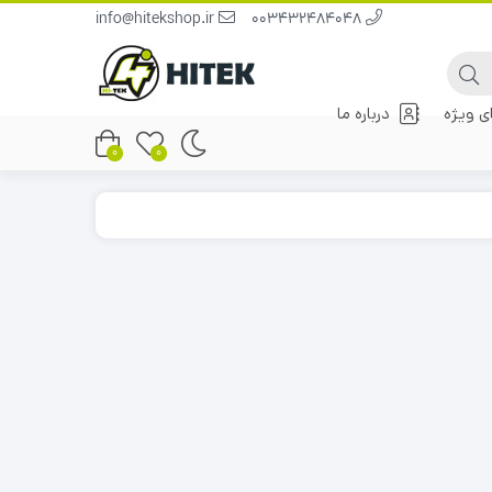
info@hitekshop.ir
003432484048
 ویژه
درباره ما
0
0