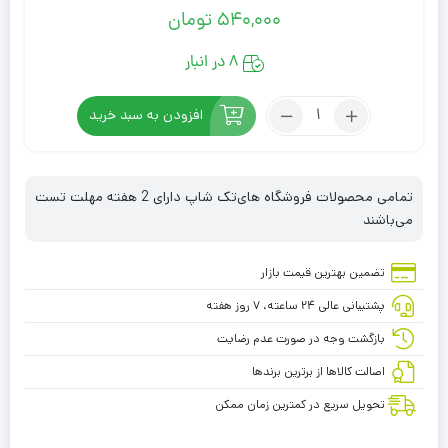
540,000
تومان
8 در انبار
تعداد:
افزودن به سبد خرید
کیف
کاوری
لپ
تمامی محصولات فروشگاه های‌تک شاپ دارای 2 هفته مهلت تست
تاپ
می‌باشند
تا
15.6
برند
تضمین بهترین قیمت بازار
Rexus
پشتیبانی عالی ۲۴ ساعته، ۷ روز هفته
بازگشت وجه در صورت عدم رضایت
اصالت کالاها از برترین برندها
تحویل سریع در کمترین زمان ممکن