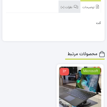
توضیحات
نظرات (0)
کت
محصولات مرتبط
٪2
Microsoft