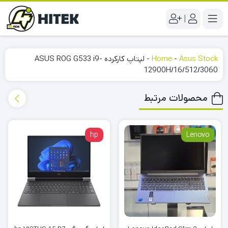
|
Asus Stock
-
Home
-
لپتاپ کارکرده ASUS ROG G533 i9-
12900H/16/512/3060
محصولات مرتبط
hp
Lenovo