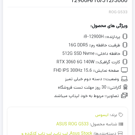
12900H/16/512/3060
ROG G533
ویژگی های محصول:
پردازنده::
i9-12900H
ظرفیت حافظه رم::
16G DDR5
حافظه داخلی::
512G SSD Nvme
کارت گرافیک::
RTX 3060 6G 140W
صفحه نمایش::
15.6 FHD IPS 300Hz
وضعیت::
دسته دوم خیلی تمیز
گارانتی::
30 روز مهلت تست فروشگاه
تصاویر::
مربوط به خود لپتاپ میباشند
برند:
ایسوس
شناسه محصول:
ASUS ROG G533
دسته‌بندی‌ها:
Asus Stock
,
لپ تاپ
,
لپ تاپ کارکرده و