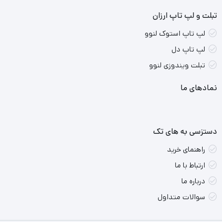
تبلت و لپ تاپ ارزان
لپ تاپ استوک لنوو
لپ تاپ دل
تبلت ویندوزی لنوو
نمادهای ما
دستزسی به های تک
برخی از ویژگی‌های کلیدی ASUS ROG G533:
راهنمای خرید
پردازنده:
Intel Core i9 12900H نسل 12
ارتباط با ما
درباره ما
کارت گرافیک:
NVIDIA GeForce RTX 3070Ti 8GB یا RTX
سوالات متداول
3060 6GB
حافظه رم:
16 گیگابایت DDR5 4800MHz