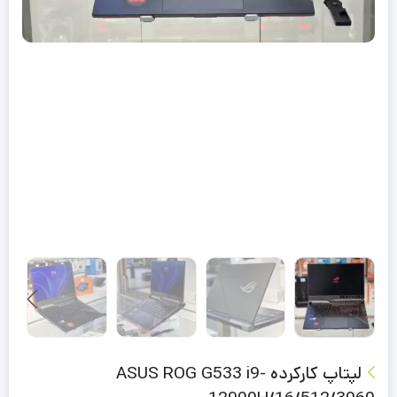
لپتاپ کارکرده ASUS ROG G533 i9-