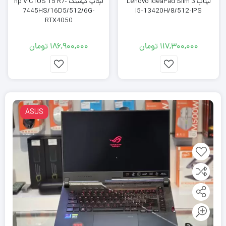
لپتاپ Lenovo IdeaPad Slim 3
لپتاپ گیمینگ hp VICTUS 15 R7-
7445HS/16D5/512/6G-
I5-13420H/8/512-IPS
RTX4050
117,300,000
تومان
186,900,000
تومان
ASUS