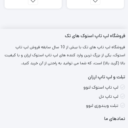
تعداد فن:
6 عدد
سرعت فن:
2400 دور در دقیقه
اندازه لپ‌تاپ:
مناسب برای سایز ۱۰ تا ۱۵.۶ اینچ
جنس بدنه:
پلاستیک ABS
فروشگاه لپ تاپ استوک های تک
قابلیت تنظیم ارتفاع:
دارد
فروشگاه لپ تاپ های تک با بیش از 10 سال سابقه فروش لپ تاپ
نورپردازی:
ندارد
استوک، یکی از بزرگ ترین وارد کننده های لپ تاپ استوک ارزان و با کیفیت
کلید فیزیکی:
برای تنظیم سرعت فن‌ها
بالا (گرید بالا) است، که شما می توانید به راحتی از آن خرید کنید.
ابعاد:
20 * 260 * 350 میلی‌متر
تبلت و لپ تاپ ارزان
استانداردها:
CE / RoHs / FCC
لپ تاپ استوک لنوو
لپ تاپ دل
مزایای استفاده از کول پد D-net DT-60:
تبلت ویندوزی لنوو
خنک‌کنندگی کارآمد لپ‌تاپ به دلیل وجود شش فن
قدرتمند
نمادهای ما