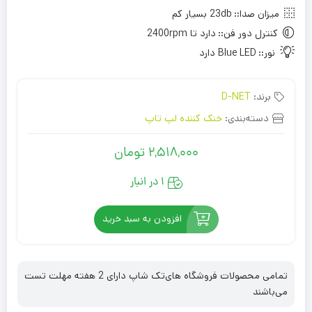
میزان صدا::
23db بسیار کم
کنترل دور فن::
دارد تا 2400rpm
نور::
Blue LED دارد
برند:
D-NET
دسته‌بندی:
خنک کننده لپ تاپ
2,518,000
تومان
1 در انبار
افزودن به سبد خرید
تمامی محصولات فروشگاه های‌تک شاپ دارای 2 هفته مهلت تست
می‌باشند