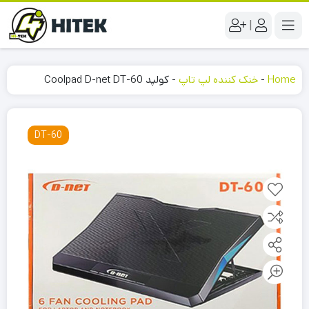
|
Home
-
خنک کننده لپ تاپ
-
کولپد Coolpad D-net DT-60
DT-60