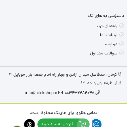
طراحی ارگونومیک برای راحتی بیشتر کاربر
دستزسی به های تک
افزایش عمر مفید لپ‌تاپ با جلوگیری از گرم شدن بیش
از حد قطعات
راهنمای خرید
ارتباط با ما
قابلیت تنظیم ارتفاع برای یافتن زاویه دید مناسب
درباره ما
سوالات متداول
نورپردازی جذاب و جلوه بصری
جمع‌بندی:
کرمان: حدفاصل میدان آزادی و چهار راه امام جمعه بازار موبایل ۳
کول پد D-net DT-60 یک پایه خنک‌کننده لپ‌تاپ با امکانات
ایران طبقه اول واحد ۱۲۱
مناسب و طراحی کاربردی است که می‌تواند به خنک‌سازی موثر
لپ‌تاپ و افزایش عمر مفید آن کمک کند.
info@hitekshop.ir
003432484048
نقاط قوت محصول:
تمامی حقوق برای های‌تک محفوظ است.
قیمت مناسب و کیفیت خوب
افزودن به سبد خرید
تنظیم زاویه لپتاپ