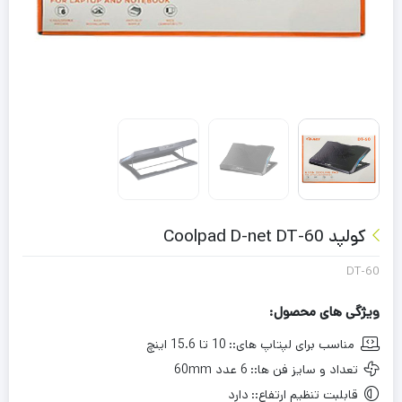
کولپد Coolpad D-net DT-60
DT-60
ویژگی های محصول:
مناسب برای لپتاپ های::
10 تا 15.6 اینچ
تعداد و سایز فن ها::
6 عدد 60mm
قابلبت تنظیم ارتفاع::
دارد