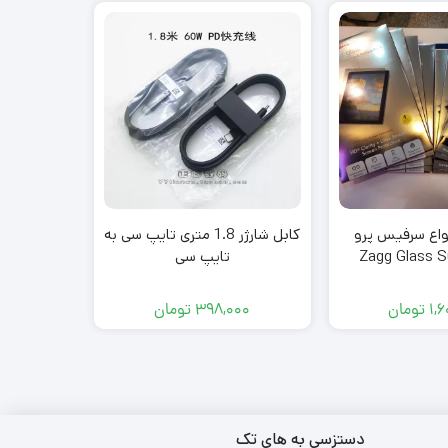
Rex-W17
واع سرفیس پرو
کابل شارژر 1.8 متری تایپ سی به
اسپیکر، 
Zagg Glass S
تایپ سی
1,
تومان
398,000
تومان
000
دستزسی به های تک