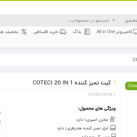
کامپیوتر All in One
بلاگ
خرید اقساطی
تخفیف های
کیت تمیز کننده COTECI 20 IN 1
Clea
COTECI 20 IN 1
ویژگی های محصول:
مخزن اسپری::
دارد
ابزار تمیز کننده هندزفری::
دارد
برس کیبرد::
دارد