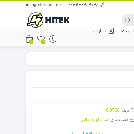
info@hitekshop.ir
003432484048
 ویژه
درباره ما
0
0
برند:
COTECI
دسته‌بندی:
سایر لوازم جانبی