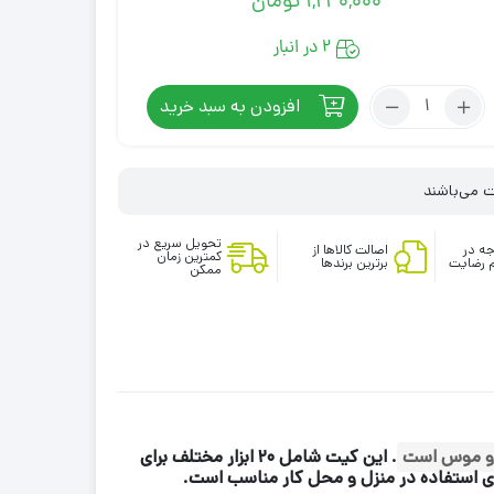
1,240,000
تومان
2 در انبار
تعداد:
افزودن به سبد خرید
کیت
تمیز
کننده
COTECI
20
تحویل سریع در
ه در
اصالت کالاها از
IN
کمترین زمان
 رضایت
برترین برندها
ممکن
1
رد و موس است
.
این کیت شامل ۲۰ ابزار مختلف برای