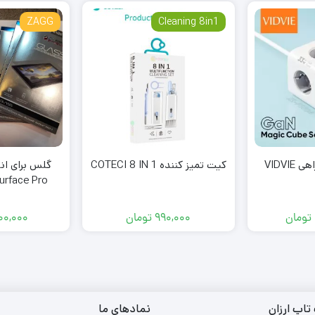
ZAGG
Cleaning 8in1
کیت تمیز کننده COTECI 8 IN 1
گلس برای ان
urface Pro
تومان
990,000
تومان
600,000
تاپ ارزان
نمادهای ما