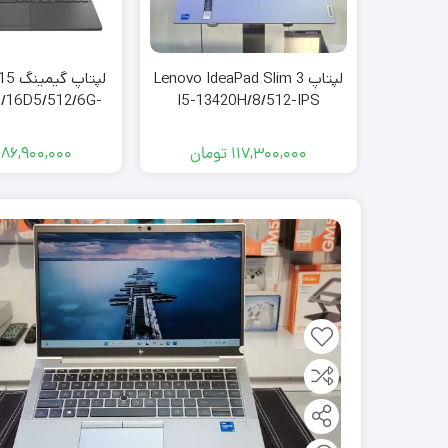
لپتاپ Lenovo IdeaPad Slim 3
لپتا
/16D5/512/6G-
I5-13420H/8/512-IPS
TX4050
117,300,000
تومان
186,900,000