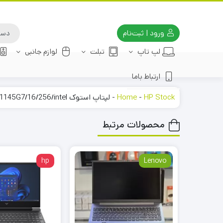
ورود | ثبت‌نام
لپ تاپ
تبلت
لوازم جانبی
ارتباط باما
HP Stock
-
Home
-
لپتاپ استوک hp 840-G8 i5-1145G7/16/256/intel
محصولات مرتبط
hp
Lenovo