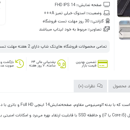
صفحه نمایش::
14 FHD IPS
وضعیت::
استوک خیلی تمیز A+++
گارانتی::
30 روز مهلت تست فروشگاه
تصاویر::
مربوط به خود لپتاپ میباشند
تمامی محصولات فروشگاه های‌تک شاپ دارای 2 هفته مهلت تست می‌باشند
تضمین بهترین
پشتیبانی عالی ۲۴
بازگشت وج
قیمت بازار
ساعته، ۷ روز هفته
صورت عدم
د محصول
نظرات (0)
لپ‌تاپ HP EliteBook 840 G8 یک لپ‌