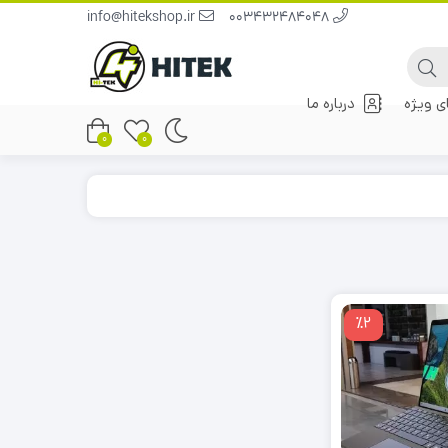
info@hitekshop.ir
003432484048
 ویژه
درباره ما
0
0
٪2