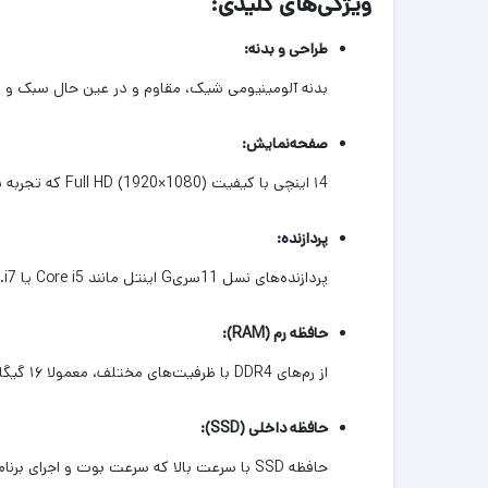
ویژگی‌های کلیدی:
طراحی و بدنه:
بدنه آلومینیومی شیک، مقاوم و در عین حال سبک و 
صفحه‌نمایش:
۱4 اینچی با کیفیت Full HD (1920×1080) که تجربه بصری خوبی را ارائه می‌دهد.
پردازنده:
پردازنده‌های نسل 11سریG اینتل مانند Core i5 یا i7.
حافظه رم (RAM):
از رم‌های DDR4 با ظرفیت‌های مختلف، معمولا ۱۶ گیگابایت، پشتیبانی می‌کند و قابلیت ارتقاء دارد.
حافظه داخلی (SSD):
حافظه SSD با سرعت بالا که سرعت بوت و اجرای برنامه‌ها را افزایش می‌دهد و قابل ارتقاء است.