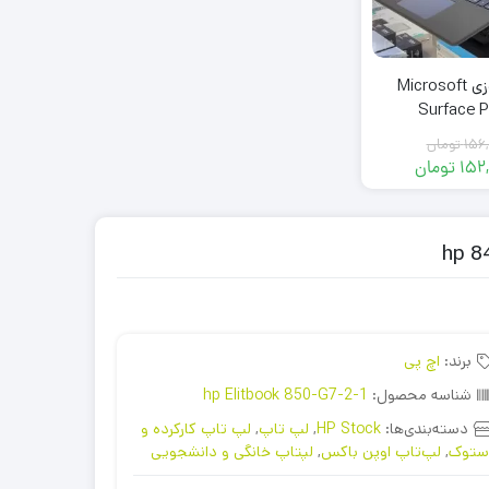
تبلت ویندوزی Microsoft
Surface P
1185/1
156,
تومان
152
تومان
قیمت
قیمت
فعلی:
اصلی:
152,900,000 تومان.
156,000,000 تومان
بود.
برند:
اچ پی
شناسه محصول:
hp Elitbook 850-G7-2-1
دسته‌بندی‌ها:
HP Stock
,
لپ تاپ
,
لپ تاپ کارکرده و
ستوک
,
لپ‌تاپ اوپن باکس
,
لپتاپ خانگی و دانشجویی