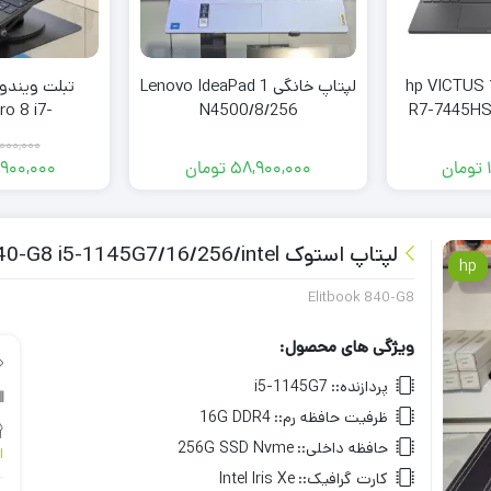
پ گیمینگ hp VICTUS 15
لپتاپ خانگی Lenovo IdeaPad 1
ro 8 i7-
N4500/8/256
R7-7445HS
6/256
R
000,000
تومان
58,900,000
تومان
,900,000
لپتاپ استوک hp 840-G8 i5-1145G7/16/256/intel
hp
Elitbook 840-G8
ویژگی های محصول:
پردازنده::
i5-1145G7
ظرفیت حافظه رم::
16G DDR4
حافظه داخلی::
256G SSD Nvme
ا
کارت گرافیک::
Intel Iris Xe