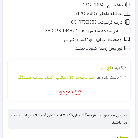
حافظه رم::
16G-DDR4
حافظه داخلی::
512G-SSD
کارت گرافیک::
6G-RTX3050
سایز صفحه نمایش::
15.6 FHD IPS 144Hz
وضعیت لپتاپ::
نو آکبند با گارانتی
نور پس زمینه کیبرد::
سفید
برند:
اچ پی
دسته‌بندی‌ها:
لپ تاپ نو
,
hp
,
لپتاپ آکبند
,
لپتاپ گیمینگ
ناموجود
تمامی محصولات فروشگاه های‌تک شاپ دارای 2 هفته مهلت تست
می‌باشند