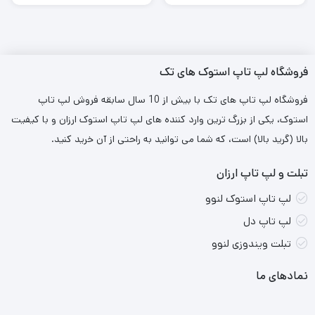
پردازنده:
Intel Core i5-13420H
حافظه رم:
16 گیگابایت DDR4
حافظه داخلی:
512 گیگابایت SSD
فروشگاه لپ تاپ استوک های تک
کارت گرافیک:
NVIDIA GeForce RTX 3050 با 6 گیگابایت
فروشگاه لپ تاپ های تک با بیش از 10 سال سابقه فروش لپ تاپ
حافظه GDDR6
استوک، یکی از بزرگ ترین وارد کننده های لپ تاپ استوک ارزان و با کیفیت
بالا (گرید بالا) است، که شما می توانید به راحتی از آن خرید کنید.
صفحه نمایش:
15.6 اینچ (نرخ نوسازی 144 هرتز و رزولوشن
FHD)
تبلت و لپ تاپ ارزان
وزن:
حدود 2.29 کیلوگرم
لپ تاپ استوک لنوو
سیستم خنک‌کننده:
دو فن برای دفع حرارت و حفظ عملکرد
لپ تاپ دل
تبلت ویندوزی لنوو
پایدار در طول بازی
پورت‌ها:
پورت‌های متنوعی برای اتصال انواع دستگاه‌ها
نمادهای ما
نقاط قوت: