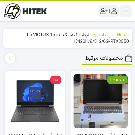
|
Home
-
لپ تاپ نو
-
لپتاپ گیمینگ hp VICTUS 15 i5-
13420H/8/512/6G-RTX3050
محصولات مرتبط
hp
Lenovo