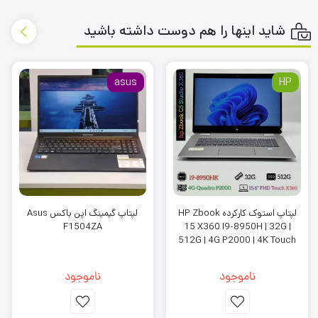
شاید اینها را هم دوست داشته باشید
asus
HP
لپتاپ استوک کارکرده HP Zbook
لپتاپ گیمینگ اپن باکس Asus
F1504ZA
15 X360 I9-8950H | 32G |
512G | 4G P2000 | 4K Touch
ناموجود
ناموجود
مشخصات اصلی: