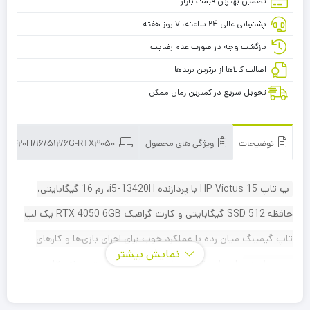
تضمین بهترین قیمت بازار
پشتیبانی عالی ۲۴ ساعته، ۷ روز هفته
بازگشت وجه در صورت عدم رضایت
اصالت کالاها از برترین برندها
تحویل سریع در کمترین زمان ممکن
توضیحات
ویژگی های محصول
hp VICTUS 15 i5-13420H/16/512/6G-RTX3050
پ تاپ HP Victus 15 با پردازنده i5-13420H، رم 16 گیگابایتی،
حافظه SSD 512 گیگابایتی و کارت گرافیک RTX 4050 6GB یک لپ
تاپ گیمینگ میان رده با عملکرد خوب برای اجرای بازی‌ها و کارهای
نمایش بیشتر
روزمره است
.
این لپ تاپ با طراحی زیبا و با کیفیت، بدنه مقاوم و نور
پس‌زمینه صفحه کلید، تجربه‌ی کاربری خوبی را ارائه می‌دهد.