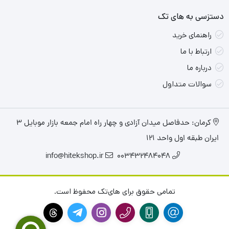
عملکرد:
پردازنده i5-13420H و کارت گرافیک RTX 4050
دستزسی به های تک
توانایی اجرای بازی‌های جدید با تنظیمات متوسط تا بالا را دارند.
راهنمای خرید
طراحی:
بدنه مقاوم و طراحی زیبا با نور پس‌زمینه صفحه کلید
ارتباط با ما
درباره ما
جذابیت ظاهری این لپ‌تاپ را افزایش داده است.
سوالات متداول
حافظه:
16 گیگابایت رم و 512 گیگابایت SSD برای اجرای روان
بازی‌ها و برنامه‌ها و همچنین ذخیره‌سازی کافی هستند.
کرمان: حدفاصل میدان آزادی و چهار راه امام جمعه بازار موبایل ۳
سیستم خنک‌کننده:
دو فن برای خنک‌سازی موثر و جلوگیری از
ایران طبقه اول واحد ۱۲۱
افت عملکرد در اثر گرما.
info@hitekshop.ir
003432484048
تمامی حقوق برای های‌تک محفوظ است.