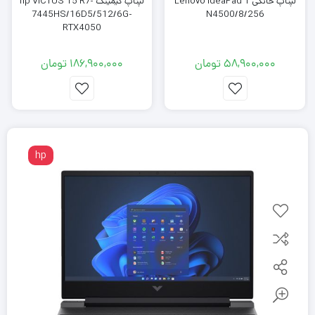
لپتاپ خانگی Lenovo IdeaPad 1
لپتاپ گیمینگ hp VICTUS 15 R7-
7445HS/16D5/512/6G-
N4500/8/256
RTX4050
58,900,000
تومان
186,900,000
تومان
hp