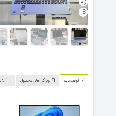
توضیحات
ویژگی های محصول
Lenovo IdeaPad Slim 3 15IRU8