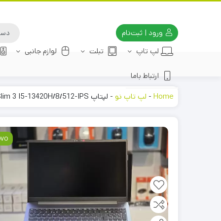
ورود | ثبت‌نام
لپ تاپ
تبلت
لوازم جانبی
ارتباط باما
Home
-
لپ تاپ نو
-
لپتاپ Lenovo IdeaPad Slim 3 I5-13420H/8/512-IPS
ovo