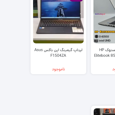
لپتاپ کارکرده استوک HP
لپتاپ گیمینگ اپن باکس Asus
F1504ZA
Elitebook 8
8G | 256
F
د
ناموجود