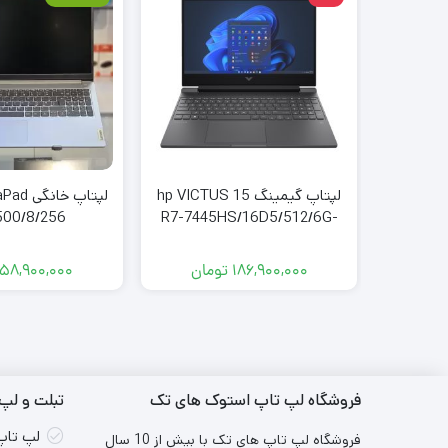
لپتاپ گیمینگ hp VICTUS 15
لپتاپ خ
500/8/256
R7-7445HS/16D5/512/6G-
RTX4050
186,900,000
تومان
58,900,000
فروشگاه لپ تاپ استوک های تک
تبلت و لپ 
لپ تاپ
فروشگاه لپ تاپ های تک با بیش از 10 سال