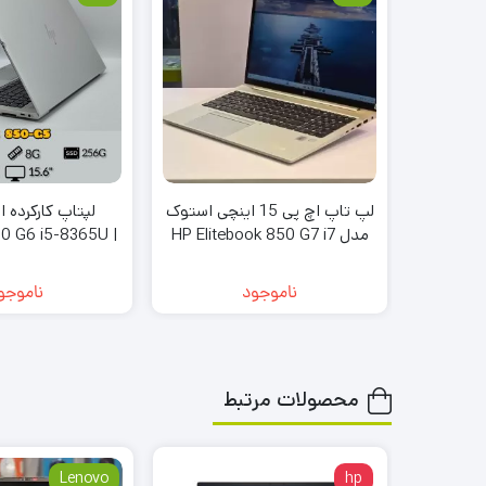
لپ تاپ اچ پی 15 اینچی استوک
مدل HP Elitebook 850 G7 i7
50 G6 i5-8365U |
G |intel UHD |
HD+IPS
ناموجود
ناموجو
محصولات مرتبط
Lenovo
hp