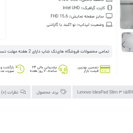
کارت گرافیک::
Intel UHD
سایز صفحه نمایش::
15.6 FHD
وضعیت لپتاپ::
نو آکبند با گارانتی
تمامی محصولات فروشگاه های‌تک شاپ دارای 2 هفته مهلت تست می‌باشند
تضمین بهترین
پشتیبانی عالی ۲۴
بازگشت وج
قیمت بازار
ساعته، ۷ روز هفته
صورت عدم
برند محصول
نظرات (0)