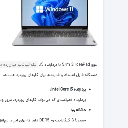
لنوو IdeaPad اSlim 3 با پردازنده i5،
یک لپ‌تاپ میان‌رده با
دستگاه قابل اعتماد و قدرتمند برای کارهای روزمره هستند.
پردازنده Intel Core i5:
پردازنده قدرتمندی که می‌تواند کارهای روزمره، مرور و
حافظه رم:
معمولاً 8 گیگابایت رم DDR5 دارد که برای اجرای نرم‌افزارهای کاربردی و چند وظیفه‌ای مناسب است.