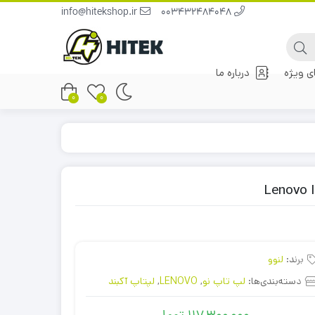
info@hitekshop.ir
003432484048
 ویژه
درباره ما
0
0
برند:
لنوو
دسته‌بندی‌ها:
لپ تاپ نو
,
LENOVO
,
لپتاپ آکبند