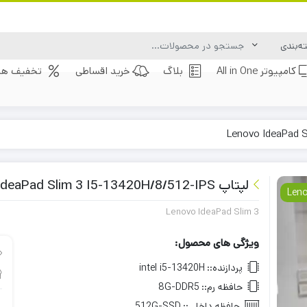
کامپیوتر All in One
بلاگ
خرید اقساطی
تخفیف های
لپتاپ Lenovo IdeaPad Slim 3 I5-13420H/8/512-IPS
Len
Lenovo IdeaPad Slim 3
ویژگی های محصول:
پردازنده::
intel i5-13420H
حافظه رم::
8G-DDR5
حافظه داخلی::
512G-SSD