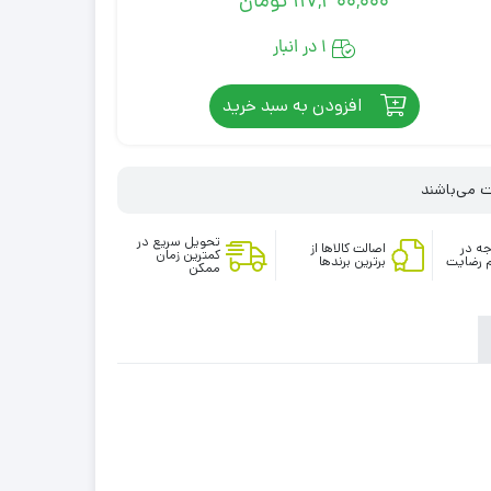
117,300,000
تومان
1 در انبار
افزودن به سبد خرید
تحویل سریع در
ه در
اصالت کالاها از
کمترین زمان
 رضایت
برترین برندها
ممکن