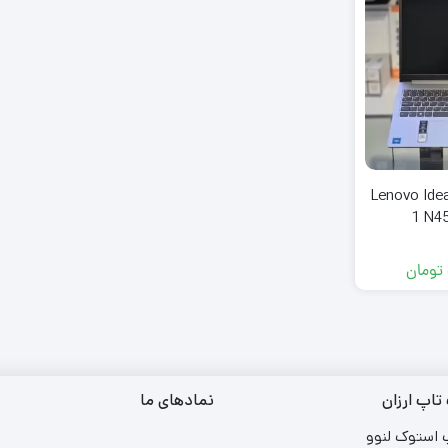
انگی Lenovo IdeaPad
1 N4
تومان
تاپ ارزان
نمادهای ما
 استوک لنوو