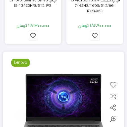
لپتاپ گیمینگ hp VICTUS 15 R7-
لپتاپ Lenovo IdeaPad Slim 3
I5-13420H/8/512-IPS
7445HS/16D5/512/6G-
RTX4050
186,900,000
تومان
117,300,000
تومان
Lenovo