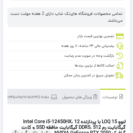
تمامی محصولات فروشگاه های‌تک شاپ دارای 2 هفته مهلت تست
می‌باشند
تضمین بهترین قیمت بازار
پشتیبانی عالی ۲۴ ساعته، ۷ روز هفته
بازگشت وجه در صورت عدم رضایت
اصالت کالاها از برترین برندها
تحویل سریع در کمترین زمان ممکن
توضیحات
ویژگی های محصول
Lenovo LOQ 15 i5-12450Hx/16/512/4G-2050
لنوو LOQ 15 با پردازنده Intel Core i5-12450HX، 12
گیگابایت رم DDR5، 512 گیگابایت حافظه SSD و کارت