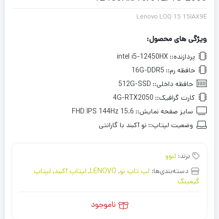
Lenovo LOQ 15 15IAX9E
ویژگی های محصول:
پردازنده::
intel i5-12450HX
حافظه رم::
16G-DDR5
حافظه داخلی::
512G-SSD
کارت گرافیک::
4G-RTX2050
سایز صفحه نمایش::
15.6 FHD IPS 144Hz
وضعیت لپتاپ::
نو آکبند با گارانتی
برند:
لنوو
دسته‌بندی‌ها:
لپ تاپ نو
,
LENOVO
,
لپتاپ آکبند
,
لپتاپ
گیمینگ
ناموجود