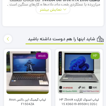
گرافیک NVIDIA GeForce RTX 2050،
یک لپ‌تاپ گیمینگ
میان‌رده با عملکردی خوب برای بازی‌ها و کارهای سنگین است
.
نمایش بیشتر
شاید اینها را هم دوست داشته باشید
asus
HP
لپتاپ استوک کارکرده HP Zbook
لپتاپ گیمینگ اپن باکس Asus
F1504ZA
15 X360 I9-8950H | 32G |