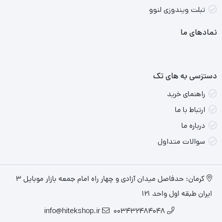
این لپ‌تاپ قادر به اجرای بازی‌های مدرن با تنظیمات متوسط تا بالا
تبلت ویندوزی لنوو
است.
همچنین، برای کارهای سنگین مثل ویرایش ویدئو و رندرینگ،
نمادهای ما
عملکرد خوبی دارد.
طراحی:
دستزسی به های تک
لنوو LOQ 15 دارای بدنه پلاستیکی و فلزی است و وزن آن کمی زیاد
راهنمای خرید
است (بیش از 2.5 کیلوگرم با شارژر).
ارتباط با ما
درباره ما
سوالات متداول
کرمان: حدفاصل میدان آزادی و چهار راه امام جمعه بازار موبایل ۳
ایران طبقه اول واحد ۱۲۱
info@hitekshop.ir
003432484048