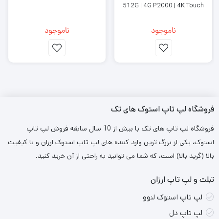
512G | 4G P2000 | 4K Touch
ناموجود
ناموجود
مشخصات فنی:
پردازنده:
Intel Core i5-12450HX (نسل 12).
رم:
16 گیگابایت DDR5 با قابلیت ارتقا.
حافظه داخلی:
512 گیگابایت SSD.
فروشگاه لپ تاپ استوک های تک
کارت گرافیک:
NVIDIA GeForce RTX 2050.
فروشگاه لپ تاپ های تک با بیش از 10 سال سابقه فروش لپ تاپ
استوک، یکی از بزرگ ترین وارد کننده های لپ تاپ استوک ارزان و با کیفیت
صفحه نمایش:
15.6 اینچ، Full HD، 144 هرتز (نرخ بروزرسانی).
بالا (گرید بالا) است، که شما می توانید به راحتی از آن خرید کنید.
سایر ویژگی‌ها:
کیبورد با نور پس‌زمینه، وبکم، صفحه نمایش
مات.
تبلت و لپ تاپ ارزان
لپ تاپ استوک لنوو
عملکرد:
لپ تاپ دل