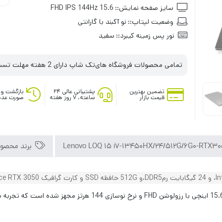
سایز صفحه نمایش::
15.6 FHD IPS 144Hz
وضعیت لپتاپ::
نو آکبند با گارانتی
نور پس زمینه کیبرد::
سفید
تمامی محصولات فروشگاه های‌تک شاپ دارای 2 هفته مهلت تست می‌باشند
تضمین بهترین
پشتیبانی عالی ۲۴
بازگشت وج
قیمت بازار
ساعته، ۷ روز هفته
صورت عدم
برند محصو