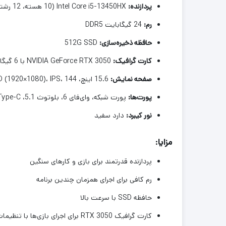
پردازنده:
Intel Core i5-13450HX (10 هسته، 12 رشته، 2.4 گیگاهرتز پایه، 4.6 گیگاهرتز توربو، 20 مگابایت کش)
رم:
24 گیگابایت
DDR5
حافظه ذخیره‌سازی:
512G SSD
کارت گرافیک:
NVIDIA GeForce RTX 3050 با 6 گیگابایت حافظه مجزا گرافیکی
صفحه نمایش:
15.6 اینچ، FHD (1920×1080)، IPS، 144 هرتز، مات
پورت‌ها:
پورت شبکه، وای‌فای 6، بلوتوث 5.1، HDMI، USB Type-C (تاندربولت پشتیبانی می‌شود)، 3x USB 3.0 Type-A، جک هدفون/میکروفن
نور کیبرد:
دارد سفید
مزایا:
پردازنده قدرتمند برای بازی و کارهای سنگین
رم کافی برای اجرای همزمان چندین برنامه
حافظه SSD با سرعت بالا
کارت گرافیک RTX 3050 برای اجرای بازی‌ها با تنظیمات بالا