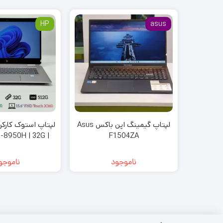
HP
asus
لپتاپ گیمینگ اپن باکس Asus
-8950H | 32G |
F1504ZA
2000 | 4K Touch
ناموجود
ناموجو