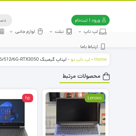
ورود | ثبت‌نام
لپ تاپ
تبلت
لوازم جانبی
ارتباط باما
Home
-
لپ تاپ نو
-
لپتاپ گیمینگ Lenovo LOQ 15 i5-13450HX/16/512/6G-RTX3050
محصولات مرتبط
hp
Lenovo