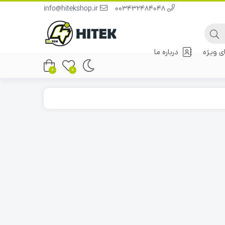
info@hitekshop.ir
003432484048
 ویژه
درباره ما
0
0