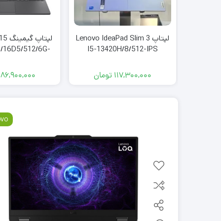
لپتاپ Lenovo IdeaPad Slim 3
لپتاپ
/16D5/512/6G-
I5-13420H/8/512-IPS
TX4050
117,300,000
تومان
186,900,000
ovo