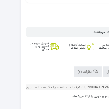
تحویل سریع در
ه در
اصالت کالاها از
کمترین زمان
 رضایت
برترین برندها
ممکن
ل
نظرات (0)
لپ تاپ Lenovo LOQ 15 با پردازنده Intel Core i5-13450HX، و 24 گیگابایت رمDDR5،و 512G حافظه SSD و کارت گرافیک NVIDIA GeForce RTX 3050 با 6 گیگابایت حافظه، یک گزینه مناسب برای