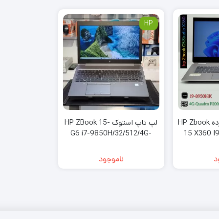
HP
لپتاپ استوک کارکرده HP Zbook
لپ تاپ استوک HP ZBook 15-
G6 i7-9850H/32/512/4G-
15 X360 I9
T2000
512G | 4G P
د
ناموجود