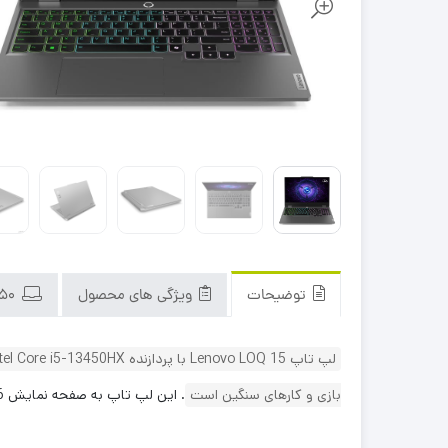
توضیحات
ویژگی های محصول
Lenovo LOQ 15 i7-13450HX/24/512G/6G0-RTX3050
بازی و کارهای سنگین است
.
این لپ تاپ به صفحه نمایش 15.6 اینچی با رزولوشن FHD و نرخ نوسازی 144 هرتز مجهز شده است که تجربه بصری خوبی را ارائه می‌دهد.