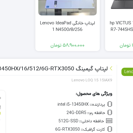
 گیمینگ hp VICTUS 15
لپتاپ خانگی Lenovo IdeaPad
1 N4500/8/256
R7-7445HS
R
تومان
58,900,000
تومان
لپتاپ گیمینگ Lenovo LOQ 15 i5-13450HX/16/512/6G-RTX3050
Len
Lenovo LOQ 15 15IAX9
ویژگی های محصول:
پردازنده::
intel i5-13450HX
حافظه رم::
24G-DDR5
ل
حافظه داخلی::
512G-SSD
کارت گرافیک::
6G-RTX3050