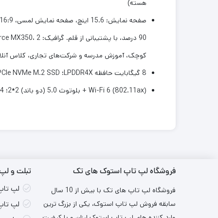
هسته)
کوچک، آموزش مدرسه و شرکت‌های تجاری، کلاس آنلاین، کلاس Google، آموزش از راه 
8 گیگابایت حافظه LPDDR4X؛ 1Tb PCIe NVMe M.2 SSD؛ این هدیه الکترونیکی، هدیه تعطیلات، تجربه خوبی برای تماشای ویدیو، مرور وب، کار از راه دور یا مطالعه از خانه ارائه می دهد.
Wi-Fi 6 (802.11ax) + بلوتوث 5.0 (دو باند) 2*2؛ 1x USB 2.0 Type-A، 1x USB 3.2 Gen 1 Type-A، 1x USB 3.2 Gen 1 Type-C، 1x HDMI 1.4،
فروشگاه لپ تاپ استوک های تک
تبلت و لپ 
لپ تاپ
فروشگاه لپ تاپ های تک با بیش از 10 سال
سابقه فروش لپ تاپ استوک، یکی از بزرگ ترین
لپ تاپ
وارد کننده های لپ تاپ استوک ارزان و با کیفیت