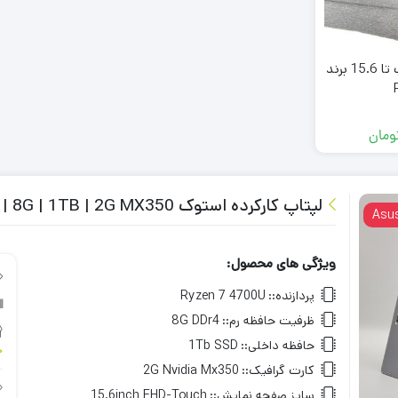
کیف کاوری لپ تاپ تا 15.6 برند
ومان
لپتاپ کارکرده استوک Asus X360 Q5071 Ryzen7-4700U | 8G | 1TB | 2G MX350
Asu
ویژگی های محصول:
پردازنده::
Ryzen 7 4700U
ظرفیت حافظه رم::
8G DDr4
حافظه داخلی::
1Tb SSD
خ
کارت گرافیک::
2G Nvidia Mx350
سایز صفحه نمایش::
15.6inch FHD-Touch