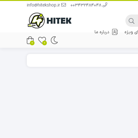
info@hitekshop.ir
003432484048
 ویژه
درباره ما
0
0