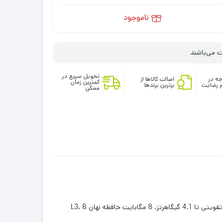
ناموجود
تحویل سریع در
ه در
اصالت کالاها از
کمترین زمان
 رضایت
برترین برندها
ممکن
8 گیگابایت رم DDR4، گیگابایت PCIE SSD. 1Tbمجهز به آخرین AMD Ryzen 7 4700U (ساعت پایه 2.0 گیگاهرتز، حداکثر ساعت تقویتی تا 4.1 گیگاهرتز، 8 مگابایت حافظه نهان L3، 8