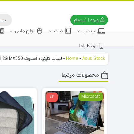
ورود | ثبت‌نام
لپ تاپ
تبلت
لوازم جانبی
ارتباط باما
Asus Stock
-
Home
-
لپتاپ کارکرده استوک Asus X360 Q5071 Ryzen7-4700U | 8G | 1TB | 2G MX350
محصولات مرتبط
٪2
Microsoft