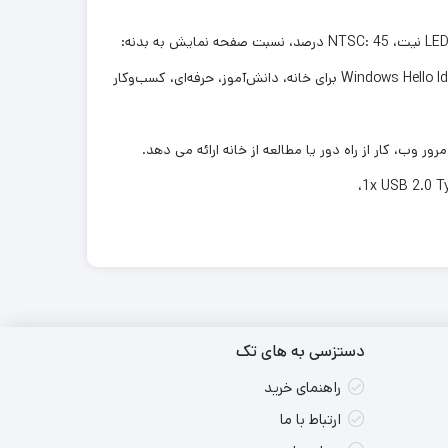
صفحه نمایش: 15.6 اینچ، صفحه نمایش لمسی، FHD (1920 x 1080) 16:9، پنل سطح IPS، صفحه نمایش براق، نور پس زمینه LED، 250 نیت، NTSC: 45 درصد، نسبت صفحه نمایش به بدنه:
90 درصد، با پشتیبانی از قلم. گرافیک: NVIDIA GeForce MX350، 2 گیگابایت GDDR5. دوربین HD با عملکرد IR برای پشتیبانی از Windows Hello Ideal برای خانه، دانش‌آموز، حرفه‌ای، کسب‌وکار
دستزسی به های تک
راهنمای خرید
ارتباط با ما