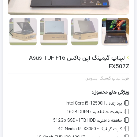
لپتاپ گیمینگ اپن باکس Asus TUF F16
FX507Z
خرید لپتاپ گیمینگ ایسوس
ویژگی های محصول:
پردازنده::
Intel Core i5-12500H
ظرفیت حافظه رم::
16GB DDR4
حافظه داخلی::
512Gb SSD+1TB HDD
کارت گرافیک::
4G Nvidia RTX3050