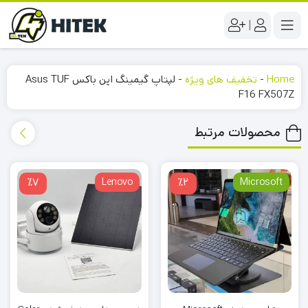
|
Home
-
تخفیف های ویژه
-
لپتاپ گیمینگ اپن باکس Asus TUF
F16 FX507Z
محصولات مرتبط
٪7
Lenovo
٪2
Microsoft