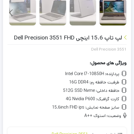
لپ تاپ 15.6 اینچی Dell Precision 3551 FHD
Dell Precision 3551
ویژگی های محصول:
پردازنده:
Intel Core I7-10850H
ظرفیت حافظه رم:
16G DDR4
حافظه داخلی:
512G SSD Nvme
کارت گرافیک:
4G Nvidia P600
سایز صفحه نمایش:
15.6inch FHD ips
وضعیت:
استوک ++A