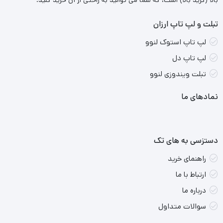
بالا (گرید بالا) است، که شما می توانید به راحتی از آن خرید کنید.
عملکرد بالا و قابلیت‌های ویژه نیاز دارند، انتخاب بسیار مناسبی است.
تبلت و لپ تاپ ارزان
در این مقاله به بررسی کامل ویژگی‌ها و مشخصات این لپ‌تاپ
لپ تاپ استوک لنوو
می‌پردازیم.
لپ تاپ دل
طراحی و ساخت لپ تاپ
تبلت ویندوزی لنوو
لپ‌تاپ *Dell Precision 3551* طراحی بسیار مقاوم و صنعتی دارد که
نمادهای ما
برای استفاده در محیط‌های کاری مختلف مناسب است. بدنه این
لپ‌تاپ از مواد با کیفیت ساخته شده که علاوه بر مقاومت بالا، ظاهری
دستزسی به های تک
ساده و شیک دارد. رنگ مشکی مات بدنه که در اکثر مدل‌های دل
راهنمای خرید
دیده می‌شود، به آن یک طراحی کلاسیک و مینیمالیستی می‌بخشد.
ارتباط با ما
وزن این دستگاه حدود 2.2 کیلوگرم است که برای یک لپ‌تاپ 15.6
درباره ما
اینچی نسبتاً سبک به حساب می‌آید. این وزن به کاربر این امکان را
سوالات متداول
می‌دهد که به راحتی دستگاه را حمل کرده و در مکان‌های مختلف