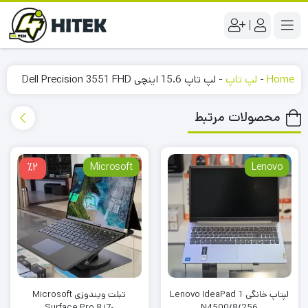
|
Home
-
لپ تاپ
-
لپ تاپ 15.6 اینچی Dell Precision 3551 FHD
محصولات مرتبط
٪2
Microsoft
Lenovo
لپتاپ خانگی Lenovo IdeaPad 1
تبلت ویندوزی Microsoft
Surface Pro 8 i7-
N4500/8/256