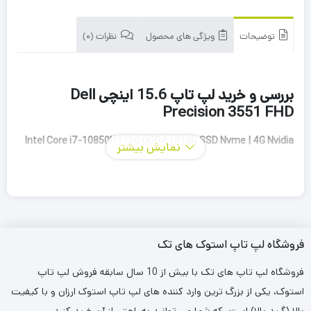
توضیحات
ویژگی های محصول
نظرات (0)
بررسی و خرید لپ تاپ 15.6 اینچی Dell
Precision 3551 FHD
Intel Core i7-10850H | 16G DDR4 | 512G SSD Nvme | 4G Nvidia
نمایش بیشتر
P600 | 15.6inch FHD ips
لپ‌تاپ *Dell Precision 3551 FHD 15.6 اینچی* یک مدل قدرتمند و
مناسب برای کارهای حرفه‌ای است که برای نیازهای مختلف از جمله
فروشگاه لپ تاپ استوک های تک
طراحی گرافیکی، تحلیل داده‌ها، مهندسی، برنامه‌نویسی و سایر وظایف
فروشگاه لپ تاپ های تک با بیش از 10 سال سابقه فروش لپ تاپ
سنگین طراحی شده است. این دستگاه با طراحی مقاوم و مشخصات
استوک، یکی از بزرگ ترین وارد کننده های لپ تاپ استوک ارزان و با کیفیت
سخت‌افزاری بالا در کنار نمایشگری با کیفیت Full HD، برای افرادی که به