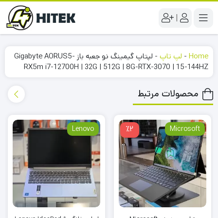
|
Home
-
لپ تاپ
-
لپتاپ گیمینگ نو جعبه باز Gigabyte AORUS5-
RX5m i7-12700H | 32G | 512G | 8G-RTX-3070 | 15-144HZ
محصولات مرتبط
Lenovo
٪2
Microsoft