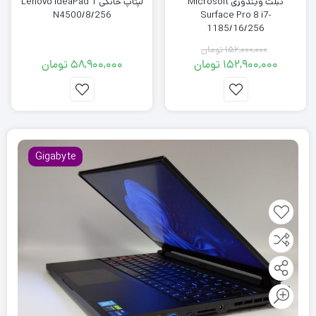
تبلت ویندوزی Microsoft
لپتاپ خانگی Lenovo IdeaPad 1
N4500/8/256
Surface Pro 8 i7-
1185/16/256
156,000,000
تومان
152,900,000
تومان
58,900,000
تومان
قیمت
قیمت
فعلی:
اصلی:
152,900,000 تومان.
156,000,000 تومان
بود.
Gigabyte