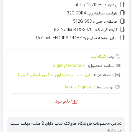
پردازنده::
intel i7 12700H
ظرفیت حافظه رم::
32G DDR4
حافظه داخلی::
512G SSD
کارت گرافیک::
8G Nvidia RTX-3070
سایز صفحه نمایش::
15.6inch FHD-IPS 144HZ
برند:
گیگابایت
شناسه محصول:
Gigabyte-Aorus-5
دسته‌بندی‌ها:
لپ تاپ
,
لپ‌تاپ اوپن باکس
,
لپتاپ گیمینگ
برچسب‌ها:
Gigabyte
,
Aorus
ناموجود
تمامی محصولات فروشگاه های‌تک شاپ دارای 2 هفته مهلت تست
می‌باشند