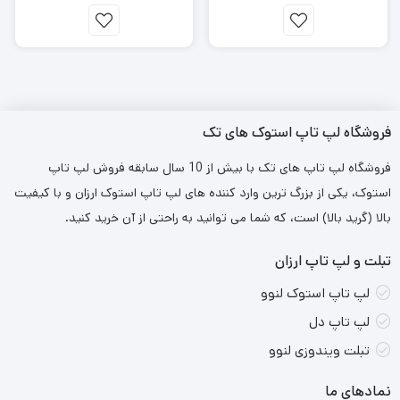
8GB GDDR6، صفحه نمایش 15.6 اینچی با وضوح تصویر FHD و نرخ
بروزرسانی 144 هرتز و این دستگاه رو
Open Box
میتوانید از فروشگاه
Hi-Tek
خریداری کنید و لذت ببرید.
فروشگاه لپ تاپ استوک های تک
فروشگاه لپ تاپ های تک با بیش از 10 سال سابقه فروش لپ تاپ
استوک، یکی از بزرگ ترین وارد کننده های لپ تاپ استوک ارزان و با کیفیت
بالا (گرید بالا) است، که شما می توانید به راحتی از آن خرید کنید.
تبلت و لپ تاپ ارزان
لپ تاپ استوک لنوو
لپ تاپ دل
تبلت ویندوزی لنوو
نمادهای ما