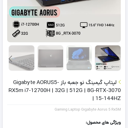
لپتاپ گیمینگ نو جعبه باز Gigabyte AORUS5-
RX5m i7-12700H | 32G | 512G | 8G-RTX-3070
| 15-144HZ
Gaming Laptop Gigabyte Aorus 5 Rx5M
ویژگی های محصول: