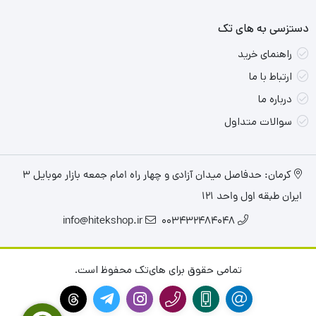
نقاط قوت محصول:
دستزسی به های تک
صفحه نمایش جذاب با نسبت تصویر 16:10
راهنمای خرید
باتری: دوام بالای باتری و مصرف بهینه انرژی
ارتباط با ما
مجهز به وبکم با رزولوشن 5 مگاپیکسل
درباره ما
طراحی شیک و بسیار سبک کمتر از 1 کیلوگرم
سوالات متداول
قابلیت اتصال به اینترنت توسط SIM Card
کرمان: حدفاصل میدان آزادی و چهار راه امام جمعه بازار موبایل ۳
ایران طبقه اول واحد ۱۲۱
info@hitekshop.ir
003432484048
تمامی حقوق برای های‌تک محفوظ است.