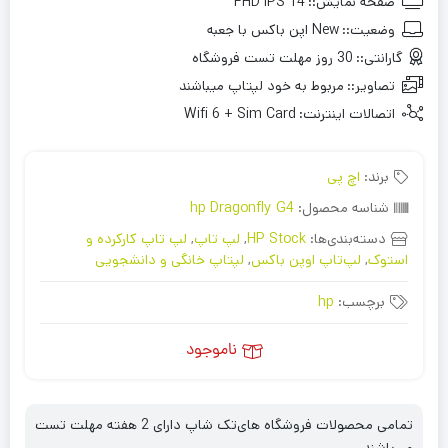
صفحه نمایش::
14 FHD IPS
وضعیت::
New اپن باکس با جعبه
گارانتی::
30 روز مهلت تست فروشگاه
تصاویر::
مربوط به خود لپتاپ میباشند
اتصالات اینترنت:
Wifi 6 + Sim Card
برند:
اچ پی
شناسه محصول:
hp Dragonfly G4
دسته‌بندی‌ها:
HP Stock
,
لپ تاپ
,
لپ تاپ کارکرده و
استوک
,
لپ‌تاپ اوپن باکس
,
لپتاپ خانگی و دانشجویی
برچسب:
hp
ناموجود
تمامی محصولات فروشگاه های‌تک شاپ دارای 2 هفته مهلت تست
می‌باشند