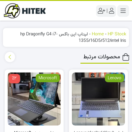
|
HP Stock
-
Home
-
لپتاپ اپن باکس hp Dragonfly G4 i7-
1355/16D5/512/intel Iris
محصولات مرتبط
٪2
Microsoft
Lenovo