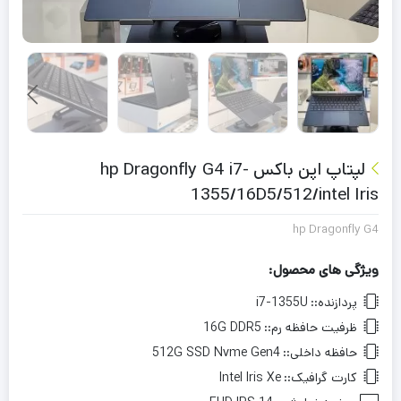
لپتاپ اپن باکس hp Dragonfly G4 i7-
1355/16D5/512/intel Iris
hp Dragonfly G4
ویژگی های محصول:
پردازنده::
i7-1355U
ظرفیت حافظه رم::
16G DDR5
حافظه داخلی::
512G SSD Nvme Gen4
کارت گرافیک::
Intel Iris Xe