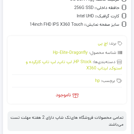
حافظه داخلی::
256G SSD
کارت گرافیک::
Intel UHD
سایز صفحه نمایش::
14inch FHD IPS X360 Touch
برند:
اچ پی
شناسه محصول:
Hp-Elite-Dragonfly
دسته‌بندی‌ها:
HP Stock
,
لپ تاپ
,
لپ تاپ کارکرده و
استوک
,
لپتاپ X360
برچسب:
hp
ناموجود
تمامی محصولات فروشگاه های‌تک شاپ دارای 2 هفته مهلت تست
می‌باشند