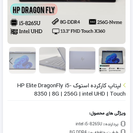
لپتاپ کارکرده استوک HP Elite DragonFly i5-
8350 | 8G | 256G | intel UHD | Touch
ویژگی های محصول:
پردازنده::
intel i5-8265U
ظرفیت حافظه رم::
8G DDR4