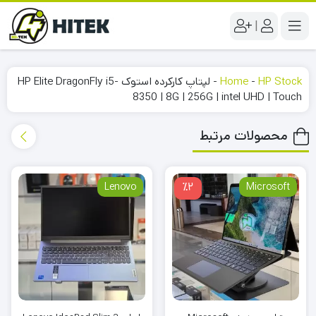
|
HP Stock
-
Home
-
لپتاپ کارکرده استوک HP Elite DragonFly i5-
8350 | 8G | 256G | intel UHD | Touch
محصولات مرتبط
Lenovo
٪2
Microsoft