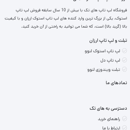
متنوعی از لپتاپ‌های تبلت‌شو چه در خانواده Spectre و چه در
فروشگاه لپ تاپ های تک با بیش از 10 سال سابقه فروش لپ تاپ
خانواده HP Elite x2 هربار کاربران را با شگفتی روبرو کرده و فاصله
استوک، یکی از بزرگ ترین وارد کننده های لپ تاپ استوک ارزان و با کیفیت
پیشین خود با مجموعه سرفیس پرو را به حداقل رسانده و به نظر
بالا (گرید بالا) است، که شما می توانید به راحتی از آن خرید کنید.
بعضی از کارشناسان مایکروسافت را پشت سر گذاشته است.
تبلت و لپ تاپ ارزان
لپ تاپ استوک لنوو
لپ تاپ دل
تبلت ویندوزی لنوو
نمادهای ما
دستزسی به های تک
راهنمای خرید
ارتباط با ما