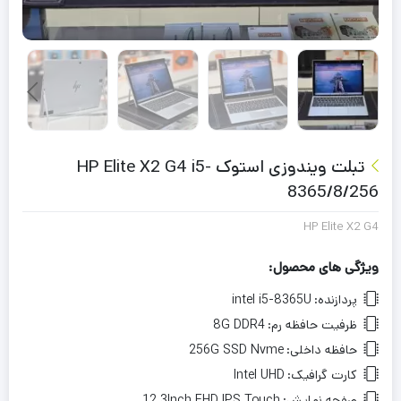
تبلت ویندوزی استوک HP Elite X2 G4 i5-
8365/8/256
HP Elite X2 G4
ویژگی های محصول:
پردازنده:
intel i5-8365U
ظرفیت حافظه رم:
8G DDR4
حافظه داخلی:
256G SSD Nvme
کارت گرافیک:
Intel UHD
صفحه نمایش:
12.3Inch FHD IPS Touch