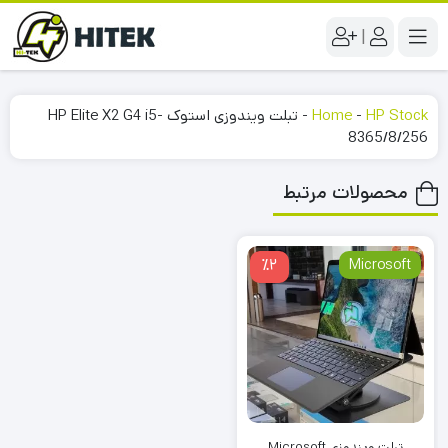
|
HP Stock
-
Home
-
تبلت ویندوزی استوک HP Elite X2 G4 i5-
8365/8/256
محصولات مرتبط
٪2
Microsoft
تبلت ویندوزی Microsoft