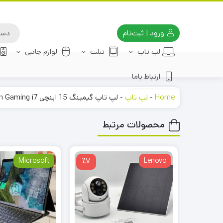
ورود | ثبت‌نام
لپ تاپ
تبلت
لوازم جانبی
ارتباط باما
Home
-
لپ تاپ
-
لپ تاپ گیمینگ 15 اینچی HP Pavilion Gaming i7
محصولات مرتبط
Microsoft
٪7
Lenovo