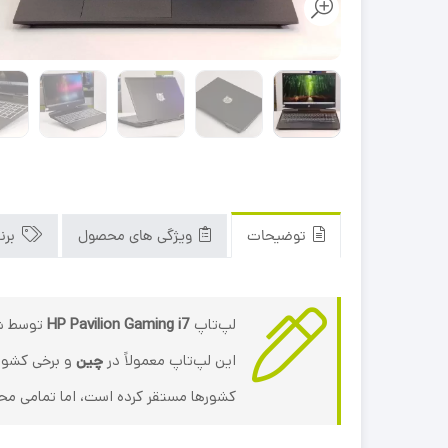
توضیحات
ویژگی های محصول
برن
لپ‌تاپ
HP Pavilion Gaming i7
توسط ش
این لپ‌تاپ معمولاً در
چین
و برخی کشور
کشورها مستقر کرده است، اما تمامی مح