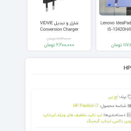
Lenovo IdeaPad Sli
شارژر و تبدیل VIDVIE
512/6G-
Conversion Charger
I5-13420H/
2,740,000
تومان
117
تومان
2,200,000
تومان
,000
قیمت
قیمت
فعلی:
اصلی:
2,200,000 تومان.
2,740,000 تومان
بود.
برند:
اچ پی
شناسه محصول:
HP Pavilion i7
دسته‌بندی‌ها:
لپ تاپ
,
تخفیف های ویژه
,
لپ‌تاپ
وپن باکس
,
لپتاپ گیمینگ