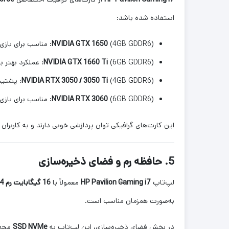
استفاده شده باشد:
(4GB GDDR6): مناسب برای بازی‌های میان‌رده
NVIDIA GTX 1650
(6GB GDDR6): عملکرد بهتر برای بازی‌های سنگین‌تر
NVIDIA GTX 1660 Ti
(4GB GDDR6): پشتیبانی از Ray Tracing و DLSS برای گرافیک واقع‌گرایانه‌تر
NVIDIA RTX 3050 / 3050 Ti
(6GB GDDR6): مناسب برای بازی‌های جدید با تنظیمات بالا
NVIDIA RTX 3060
این کارت‌های گرافیکی توان پردازشی خوبی دارند و به کاربران 
5. حافظه رم و فضای ذخیره‌سازی
لپ‌تاپ
HP Pavilion Gaming i7
معمولاً با
16 گیگابایت رم DDR4
به‌صورت همزمان مناسب است.
در بخش فضای ذخیره‌سازی، این لپ‌تاپ به
SSD NVMe
مجهز 