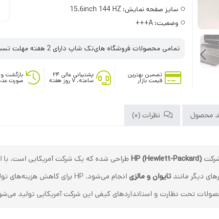
سایز صفحه نمایش:
15.6inch 144 HZ
وضعیت:
A+++
تمامی محصولات فروشگاه های‌تک شاپ دارای 2 هفته مهلت تست می‌باشند
تضمین بهترین
پشتیبانی عالی ۲۴
بازگشت وج
قیمت بازار
ساعته، ۷ روز هفته
صورت عدم
د محصول
نظرات (0)
رکت
HP (Hewlett-Packard)
طراحی شده که یک شرکت آمریکایی است. با این 
های دیگر مانند
تایوان و مالزی
انجام می‌شود. HP برای کاهش هزین
صولات تحت نظارت و استانداردهای کیفی این شرکت آمریکایی تولید می‌شو