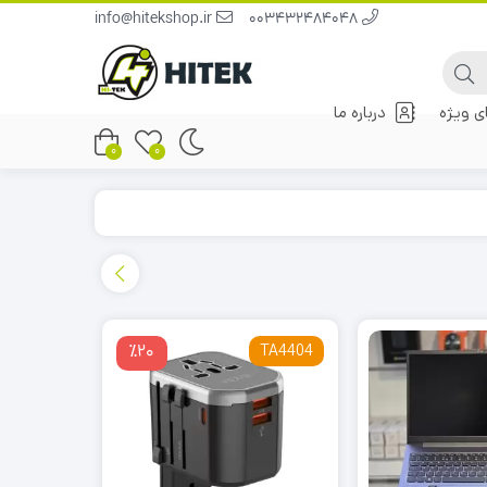
info@hitekshop.ir
003432484048
 ویژه
درباره ما
0
0
hp
٪20
TA4404