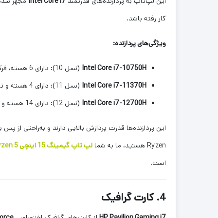
این لپ‌تاپ به پردازنده‌های قدرتمند
Intel Core i7
کار رفته باشد.
ویژگی‌های پردازنده:
Intel Core i7-10750H
(نسل 10): دارای 6 هسته، فرکانس پایه 2.6 گیگاهرتز و توربو تا 5.0 گیگاهرتز
Intel Core i7-11370H
(نسل 11): دارای 4 هسته و توربو تا 4.8 گیگاهرتز
Intel Core i7-12700H
(نسل 12): دارای 14 هسته و عملکرد بهینه‌تر
این پردازنده‌ها قدرت پردازش بالایی دارند و به‌راحتی از پس 
Ryzen هستید، ما به شما
لپ تاپ گیمینگ 15 اینچی HP Pavilion Gaming Ryzen 5
است.
4. کارت گرافیک
HP Pavilion Gaming i7
از کارت‌های گرافیک اختصاصی
orce