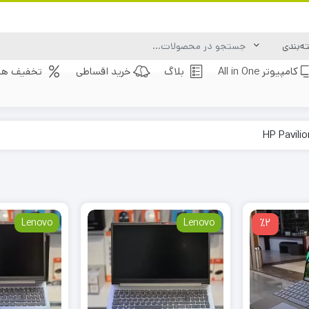
کامپیوتر All in One
بلاگ
خرید اقساطی
تخفیف های
Lenovo
Lenovo
٪2