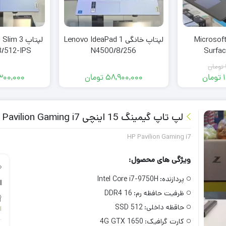
بلت ویندوزی Microsoft
لپتاپ خانگی Lenovo IdeaPad 1
لپتاپ m 3
8/512-IPS
N4500/8/256
Surfac
118
تومان
تومان
58,900,000
تومان
,300,000
مت
مت
لی:
لی:
152,900 تومان.
156,000,000 تومان
.
لپ تاپ گیمینگ 15 اینچی HP Pavilion Gaming i7
HP Pavilion Gaming i7
ویژگی های محصول:
پردازنده:
Intel Core i7-9750H
ظرفیت حافظه رم:
16 DDR4
حاقظه داخلی:
512 SSD
ا
کارت گرافیک:
4G GTX 1650