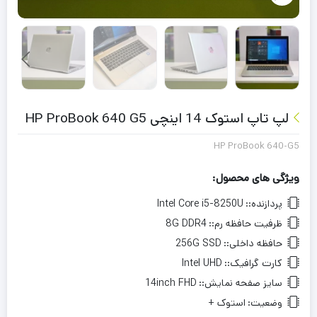
لپ تاپ استوک 14 اینچی HP ProBook 640 G5
HP ProBook 640-G5
ویژگی های محصول:
پردازنده::
Intel Core i5-8250U
ظرفیت حافظه رم::
8G DDR4
حافظه داخلی::
256G SSD
کارت گرافیک::
Intel UHD
سایز صفحه نمایش::
14inch FHD
وضعیت:
استوک +