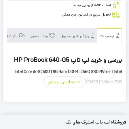
اصالت کالاها از برترین برندها
تحویل سریع در کمترین زمان ممکن
توضیحات
ویژگی های محصول
برند محصول
نظرات (0)
بررسی و خرید لپ تاپ HP ProBook 640-G5
Intel Core i5-8250U | 8G Ram DDR4 |256G SSD NVme | Intel
نمایش بیشتر
HD620 | 14Inch FHD
لپ‌تاپ
HP ProBook 640 G5
یکی از بهترین مدل‌های تجاری است که
توسط شرکت HP ارائه شده و برای استفاده در محیط‌ های کار حرفه‌ای و
کسب‌ و کار طراحی شده است. این لپ‌تاپ با توجه به مشخصات
فروشگاه لپ تاپ استوک های تک
سخت‌افزاری فوق العاده و ویژگی‌های منحصر به فرد طراحی‌شده،