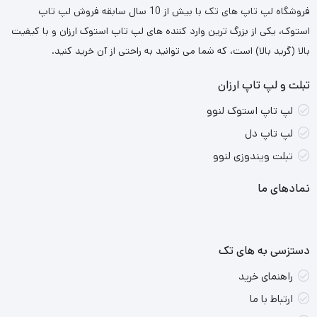
فروشگاه لپ تاپ های تک با بیش از 10 سال سابقه فروش لپ تاپ
گزینه‌ای مناسب برای کارهای روزمره و استفاده‌های تجاری محسوب
استوک، یکی از بزرگ ترین وارد کننده های لپ تاپ استوک ارزان و با کیفیت
می‌شود.
بالا (گرید بالا) است، که شما می توانید به راحتی از آن خرید کنید.
تبلت و لپ تاپ ارزان
مشخصات فنی و ویژگی‌ها
لپ تاپ استوک لنوو
1. پردازنده (CPU)
:
لپ تاپ دل
این مدل از پردازنده‌های نسل هشتم Intel Core i3، i5 و
تبلت ویندوزی لنوو
i7 پشتیبانی می‌کند.
نمادهای ما
این مدل پردازنده‌ها برای کار های روزمره عمومی و
سنگین در محیط‌های کاری مناسب هستند.
دستزسی به های تک
2. گرافیک
:
راهنمای خرید
معمولاً این مدل لپ‌تاپ دارای
گرافیک یکپارچه
(نه مجزا)
ارتباط با ما
Intel UHD یا Intel Iris Plus است.