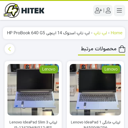
|
Home
-
لپ تاپ
-
لپ تاپ استوک 14 اینچی HP ProBook 640 G5
محصولات مرتبط
Lenovo
Lenovo
لپتاپ خانگی Lenovo IdeaPad 1
لپتاپ Lenovo IdeaPad Slim 3
I5-13420H/8/512-IPS
N4500/8/256