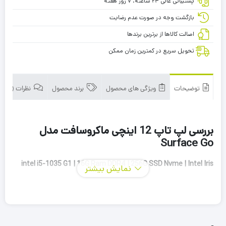
پشتیبانی عالی ۲۴ ساعته، ۷ روز هفته
بازگشت وجه در صورت عدم رضایت
اصالت کالاها از برترین برندها
تحویل سریع در کمترین زمان ممکن
توضیحات
ویژگی های محصول
برند محصول
نظرات (0)
بررسی لپ تاپ 12 اینچی ماکروسافت مدل
Surface Go
intel i5-1035 G1 | 16G Ram DDR4 | 256G SSD Nvme | Intel Iris
نمایش بیشتر
Xe| 12Inch FHD+ Touch |
لپ‌تاپ 12.4 اینچی مایکروسافت مدل Surface Laptop Go ترکیبی از