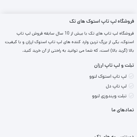
پیکسل و نسبت تصویر 3:2، تجربه بصری مطلوبی را ارائه می‌دهد. این
نسبت تصویر برای مرور وب، خواندن متون و کار با اسناد بسیار مناسب
فروشگاه لپ تاپ استوک های تک
است. صفحه‌نمایش لمسی این دستگاه امکان تعامل مستقیم با
فروشگاه لپ تاپ های تک با بیش از 10 سال سابقه فروش لپ تاپ
محتوا را فراهم می‌کند، اگرچه عدم وجود پوشش مات ممکن است در
استوک، یکی از بزرگ ترین وارد کننده های لپ تاپ استوک ارزان و با کیفیت
بالا (گرید بالا) است، که شما می توانید به راحتی از آن خرید کنید.
محیط‌های پرنور بازتاب‌هایی ایجاد کند.
تبلت و لپ تاپ ارزان
لپ تاپ استوک لنوو
لپ تاپ دل
تبلت ویندوزی لنوو
نمادهای ما
دستزسی به های تک