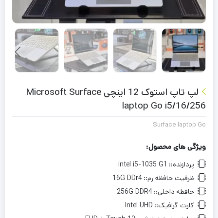
لپ تاپ استوک 12 اینچی Microsoft Surface
laptop Go i5/16/256
Surface laptop Go
ویژگی های محصول:
پردازنده::
intel i5-1035 G1
ظرفیت حافظه رم::
16G DDr4
حافظه داخلی::
256G DDR4
کارت گرافیک::
Intel UHD