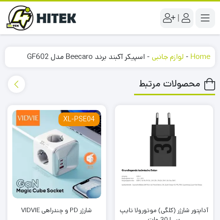
|
Home
-
لوازم جانبی
-
اسپیکر آکبند برند Beecaro مدل GF602
محصولات مرتبط
XL-PSE04
آداپتور شارژر (کلگی) موتورولا تایپ
شارژر PD و چندراهی VIDVIE
سی| 30 وات