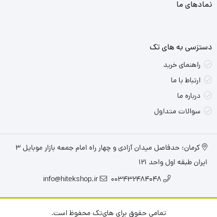
نمادهای ما
یک گوشی. این محصول دارای باتری لیتیومی با ظرفیت 1500 میلی
آمپر ساعت است که به راحتی می تواند چندین ساعت به صورت
مداوم موسیقی پخش کند. یکی از ویژگی های اسپیکر GF602 علاوه بر
دستزسی به های تک
ورودی فلش مموری و درگاه کارت حافظه و همچنین ورودی AUX این
راهنمای خرید
است که از این اسپیکر می توان به عنوان پاور بانک نیز استفاده کرد که
ارتباط با ما
در مواقعی امکان بسیار شایسته ای است. نیاز فناوری TWS قابلیت
درباره ما
اتصال به انواع دستگاه های صوتی و تصویری را دارد.
سوالات متداول
کرمان: حدفاصل میدان آزادی و چهار راه امام جمعه بازار موبایل ۳
ایران طبقه اول واحد ۱۲۱
info@hitekshop.ir
003432484048
تمامی حقوق برای های‌تک محفوظ است.