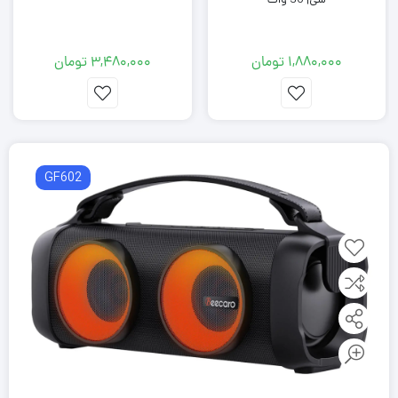
1,880,000
تومان
3,480,000
تومان
GF602