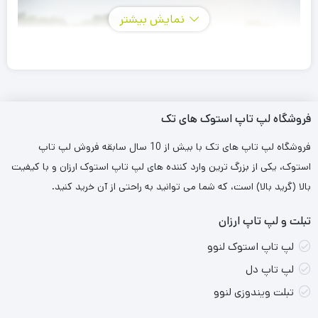
نمایش بیشتر
فروشگاه لپ تاپ استوک های تک
فروشگاه لپ تاپ های تک با بیش از 10 سال سابقه فروش لپ تاپ
استوک، یکی از بزرگ ترین وارد کننده های لپ تاپ استوک ارزان و با کیفیت
اسپیکر بلوتوث بیکارو مدل GF602 یکی دیگر از شاهکارهای برند بیکارو
بالا (گرید بالا) است، که شما می توانید به راحتی از آن خرید کنید.
است که با اسپیکر دوبل باکیفیت و طراحی مدرن انتخاب مناسبی برای
تبلت و لپ تاپ ارزان
گوش دادن به موسیقی داخل و خارج از منزل و در جمع دوستان
لپ تاپ استوک لنوو
خواهد بود. این اسپیکر طراحی مدرنی دارد. و نسل جدید کانکتور شارژ
لپ تاپ دل
رقص نور RGB Type-C، بلوتوث نسخه 5.1 و مقاوم در برابر رطوبت و
تبلت ویندوزی لنوو
قطرات آب به همراه قابلیت جذاب (TWS) اتصال همزمان دو بلندگو به