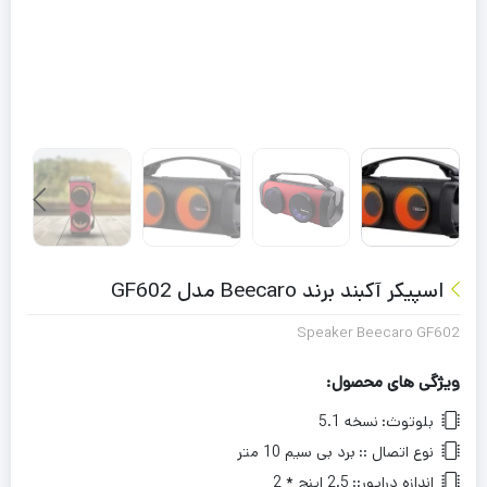
اسپیکر آکبند برند Beecaro مدل GF602
Speaker Beecaro GF602
ویژگی های محصول:
بلوتوث:
نسخه 5.1
نوع اتصال ::
برد بی سیم 10 متر
اندازه درایور::
2.5 اینچ * 2