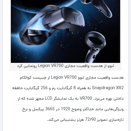
لنوو از هدست واقعیت مجازی Legion VR700 رونمایی کرد
هدست واقعیت مجازی لنوو Legion VR700 از چیپست کوالکام
Snapdragon XR2 به همراه 8 گیگابایت رم و 256 گیگابایت حافظه
داخلی بهره می‌برد. VR700 به یک نمایشگر LCD مجهز شده که از
ویژگی‌هایی مانند حداکثر وضوح 1920 در 3665 پیکسل و نرخ
تازه‌سازی تصویر 72/90 هرتز پشتیبانی می‌کند.