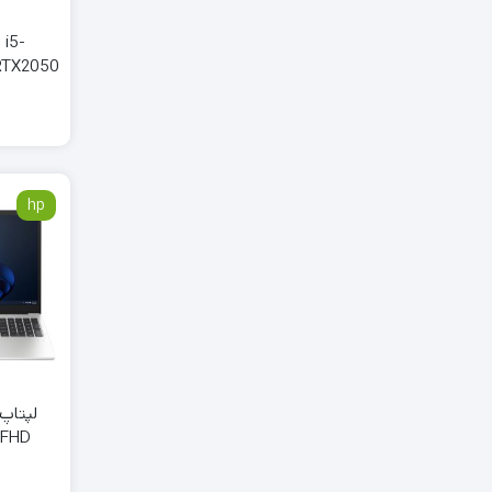
 i5-
RTX2050
hp
 FHD