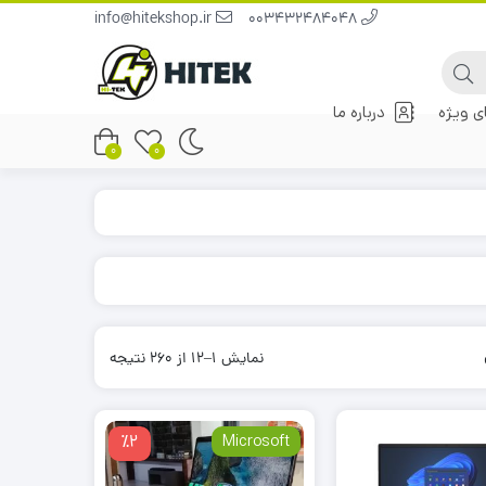
info@hitekshop.ir
003432484048
 ویژه
درباره ما
0
0
نمایش 1–12 از 260 نتیجه
٪2
Microsoft