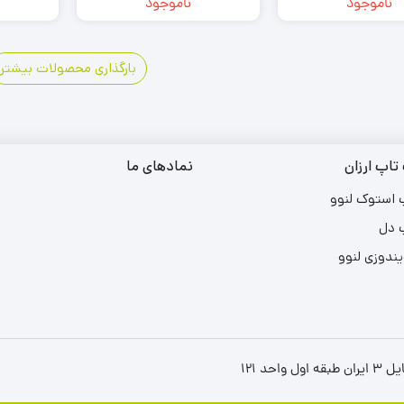
ناموجود
ناموجود
20
…
4
3
2
1
بارگذاری محصولات بیشتر
تاپ ارزان
نمادهای ما
 استوک لنوو
 دل
یندوزی لنوو
د ۱۲۱