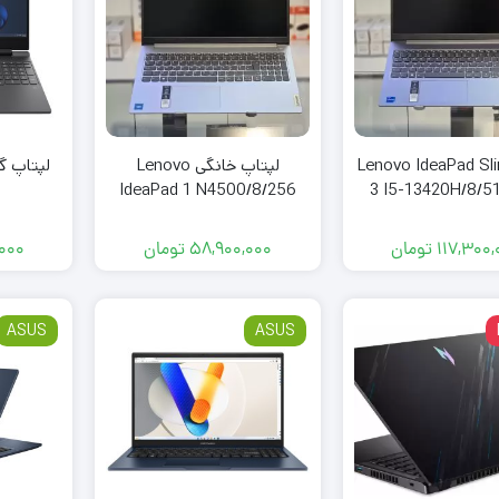
اپ Lenovo IdeaPad Slim
لپتاپ خانگی Lenovo
IdeaPad 1 N4500/8/256
3 I5-13420H/8/5
12/6G-
117,300,
تومان
58,900,000
تومان
,000
ASUS
ASUS