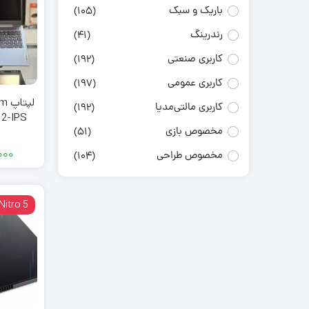
باریک و سبک
(105)
رندرینگ
(41)
کاربری صنعتی
(192)
کاربری عمومی
(197)
لپت
کاربری مالتی‌مدیا
(192)
12-IPS
مخصوص بازی
(51)
000
مخصوص طراحی
(104)
Nitro 5