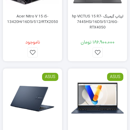
لپتاپ گیمینگ hp VICTUS 15 R7-
Acer Nitro V 15 i5-
13420H/16D5/512/RTX2050
7445HS/16D5/512/6G-
RTX4050
186,900,000
تومان
ناموجود
ASUS
ASUS