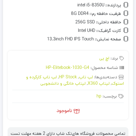
پردازنده::
intel i5-8350U
ظرفیت حافظه رم::
8G DDR4
حافظه داخلی::
256G SSD
کارت گرافیک::
Intel UHD
صفحه نمایش::
13.3inch FHD IPS Touch
برند:
اچ پی
شناسه محصول:
HP-Elitebook-1030-G4
دسته‌بندی‌ها:
لپ تاپ
,
HP Stock
,
لپ تاپ کارکرده و
استوک
,
لپتاپ X360
,
لپتاپ خانگی و دانشجویی
برچسب:
hp
ناموجود
تمامی محصولات فروشگاه های‌تک شاپ دارای 2 هفته مهلت تست