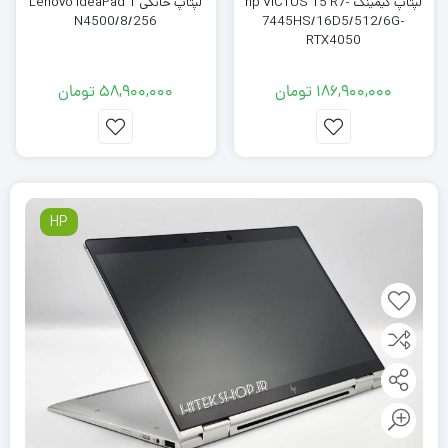
لپتاپ گیمینگ hp VICTUS 15 R7-
لپتاپ خانگی Lenovo IdeaPad 1
N4500/8/256
7445HS/16D5/512/6G-
RTX4050
186,900,000
تومان
58,900,000
تومان
HP