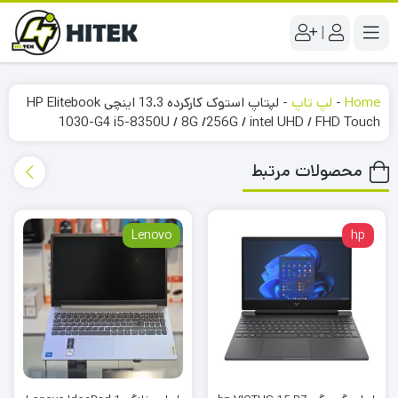
|
Home
-
لپ تاپ
-
لپتاپ استوک کارکرده 13.3 اینچی HP Elitebook
1030-G4 i5-8350U / 8G /256G / intel UHD / FHD Touch
محصولات مرتبط
Lenovo
hp