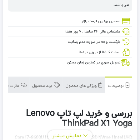
می‌باشند
تضمین بهترین قیمت بازار
پشتیبانی عالی ۲۴ ساعته، ۷ روز هفته
بازگشت وجه در صورت عدم رضایت
اصالت کالاها از برترین برندها
تحویل سریع در کمترین زمان ممکن
توضیحات
ویژگی های محصول
برند محصول
نظرات (0)
بررسی و خرید لپ تاپ Lenovo
ThinkPad X1 Yoga
نمایش بیشتر
Core I7-8600U | 8G Ram DDR4 | 256G SSD NVme | Intel UHD