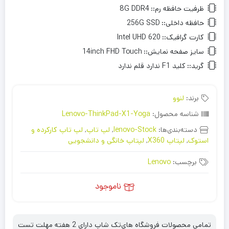
ظرفیت حافظه رم::
8G DDR4
حافظه داخلی::
256G SSD
کارت گرافیک::
Intel UHD 620
سایز صفحه نمایش::
14inch FHD Touch
گرید::
کلید F1 ندارد قلم ندارد
برند:
لنوو
شناسه محصول:
Lenovo-ThinkPad-X1-Yoga
دسته‌بندی‌ها:
lenovo-Stock
,
لپ تاپ
,
لپ تاپ کارکرده و
استوک
,
لپتاپ X360
,
لپتاپ خانگی و دانشجویی
برچسب:
Lenovo
ناموجود
تمامی محصولات فروشگاه های‌تک شاپ دارای 2 هفته مهلت تست