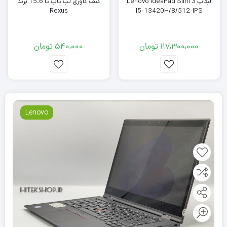
لپتاپ Lenovo IdeaPad Slim 3
کیف کاوری لپ تاپ تا 15.6 برند
Rexus
I5-13420H/8/512-IPS
117,300,000
تومان
540,000
تومان
Lenovo