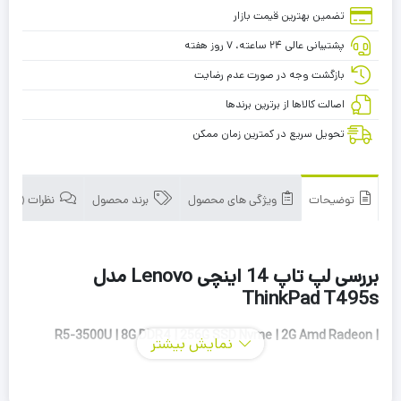
تضمین بهترین قیمت بازار
پشتیبانی عالی ۲۴ ساعته، ۷ روز هفته
بازگشت وجه در صورت عدم رضایت
اصالت کالاها از برترین برندها
تحویل سریع در کمترین زمان ممکن
توضیحات
ویژگی های محصول
برند محصول
نظرات (0)
بررسی لپ تاپ 14 اینچی Lenovo مدل
ThinkPad T495s
R5-3500U | 8G DDR4 | 256G SSD Nvme | 2G Amd Radeon |
نمایش بیشتر
14Inch FHD IPS