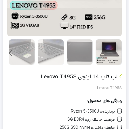
لپ تاپ 14 اینچی Levovo T495S
Levovo T495S
ویژگی های محصول:
پردازنده::
Ryzen 5-3500U
ظرفیت حافظه رم::
8G DDR4
حافظه داخلی::
256G SSD Nvme