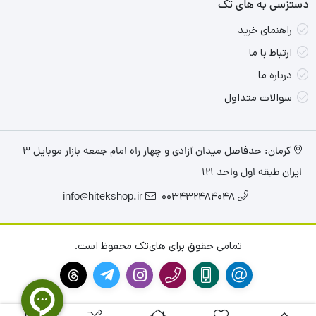
دستزسی به های تک
به‌دلیل استفاده از صفحه‌نمایش کوچک‌تر نسبت‌به مدل های
راهنمای خرید
15.6‌اینچی، بدنه‌ی این لپ‌تاپ اندازه کوچک‌تری داشته و یک کیلو و
ارتباط با ما
350 گرم هم وزن دارد که کار را برای جابه‌جایی همیشگی آسان‌تر
درباره ما
می‌کند. طبق رسم دیرینه سری‌ ThinkPad، بدنه‌ی این مدل از پلاستیک
سوالات متداول
فشرده‌ باکیفیت ساخته شده که در برابر فشار و ضربه مقاومت بالایی
از خود نشان می‌دهد.
کرمان: حدفاصل میدان آزادی و چهار راه امام جمعه بازار موبایل ۳
ایران طبقه اول واحد ۱۲۱
info@hitekshop.ir
003432484048
تمامی حقوق برای های‌تک محفوظ است.