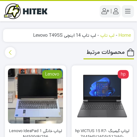
|
Home
-
لپ تاپ
-
لپ تاپ 14 اینچی Levovo T495S
محصولات مرتبط
Lenovo
hp
لپتاپ گیمینگ hp VICTUS 15 R7-
لپتاپ خانگی Lenovo IdeaPad 1
N4500/8/256
7445HS/16D5/512/6G-