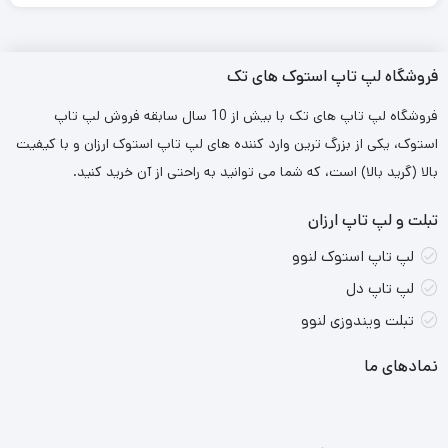
سری لپ‌تاپ‌های‌ «
ThinkPad‌
» لنوو لپ تاپ های خوش‌ساخت و
بادوامی‌اند که به دوام و کارایی معروف‌اند. این رده از لپ‌تاپ‌های لنوو
فروشگاه لپ تاپ استوک های تک
از گوناگونی بسیار خوبی هم برخوردارند و کاربران علاقه‌مند به این نوع
فروشگاه لپ تاپ های تک با بیش از 10 سال سابقه فروش لپ تاپ
سری لپ تاپ می‌توانند بسته‌ به فاکتورهای مختلف، بهترین انتخاب را
استوک، یکی از بزرگ ترین وارد کننده های لپ تاپ استوک ارزان و با کیفیت
بکنند. یکی از این مدل‌ها‌ «لپ تاپ
Lenovo
مدل
ThinkPad T495S
»
بالا (گرید بالا) است، که شما می توانید به راحتی از آن خرید کنید.
است.
تبلت و لپ تاپ ارزان
طراحی نازک ( Ultrabook ) ، سبک اما محکم
لپ تاپ استوک لنوو
صفحه کلید خوب
لپ تاپ دل
پورت های عالی
تبلت ویندوزی لنوو
دارای Thunderbolt
نمادهای ما
امکان شارژ با USB Type-C
عملکرد سریع سخت افزار