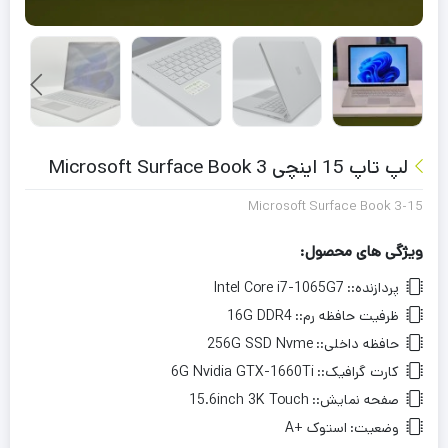
لپ تاپ 15 اینچی Microsoft Surface Book 3
Microsoft Surface Book 3-15
ویژگی های محصول:
پردازنده::
Intel Core i7-1065G7
ظرفیت حافظه رم::
16G DDR4
حافظه داخلی::
256G SSD Nvme
کارت گرافیک::
6G Nvidia GTX-1660Ti
صفحه نمایش::
15.6inch 3K Touch
وضعیت:
استوک +A