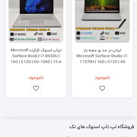
لپتاپ در حد نو جعبه باز
لپتاپ استوک کارکرده Microsoft
Surface Book2 i7-8650U |
Microsoft Surface Studio i7-
16G | 512G | 6G-1060 | 15.6
11370H | 16G | 512G | 4G
4K
3050Ti | 14.4 2K 120Hz
ناموجود
ناموجود
فروشگاه لپ تاپ استوک های تک