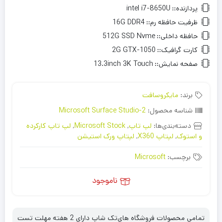
پردازنده::
intel i7-8650U
ظرفیت حافظه رم::
16G DDR4
حافظه داخلی::
512G SSD Nvme
کارت گرافیک::
2G GTX-1050
صفحه نمایش::
13.3inch 3K Touch
برند:
مایکروسافت
شناسه محصول:
Microsoft Surface Studio-2
دسته‌بندی‌ها:
لپ تاپ
,
Microsoft Stock
,
لپ تاپ کارکرده
و استوک
,
لپتاپ X360
,
لپتاپ ورک استیشن
برچسب:
Microsoft
ناموجود
تمامی محصولات فروشگاه های‌تک شاپ دارای 2 هفته مهلت تست