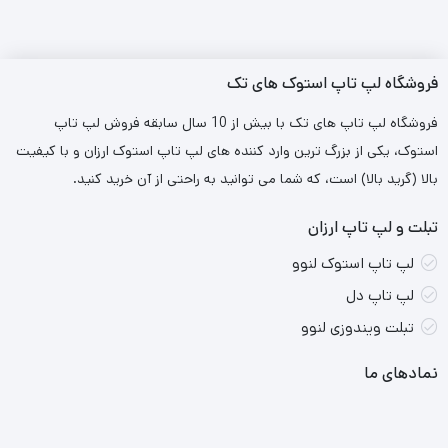
حافظه داخلی:
512 گیگابایت.
صفحه نمایش:
16 اینچ، 2K، مات.
فروشگاه لپ تاپ استوک های تک
گرافیک:
AMD Radeon Graphics up To 8G
فروشگاه لپ تاپ های تک با بیش از 10 سال سابقه فروش لپ تاپ
سایر ویژگی‌ها:
حسگر اثر انگشت، وبکم.
استوک، یکی از بزرگ ترین وارد کننده های لپ تاپ استوک ارزان و با کیفیت
نوع کاربری:
مالتی‌مدیا، عمومی.
بالا (گرید بالا) است، که شما می توانید به راحتی از آن خرید کنید.
تبلت و لپ تاپ ارزان
لپ تاپ استوک لنوو
این لپ‌تاپ برای کارهای روزمره، تماشای فیلم، ویرایش
لپ تاپ دل
عکس و ویدئو، و کارهای مهندسی و برنامه نویسی
مناسب است.
تبلت ویندوزی لنوو
نمادهای ما