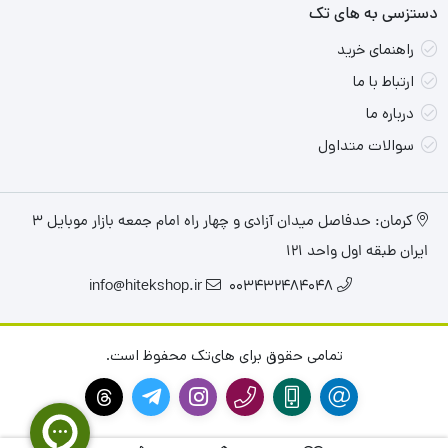
دستزسی به های تک
نقاط قوت محصول:
راهنمای خرید
عملکرد قدرتمند: پردازنده قوی همرده i7 نسل 13
ارتباط با ما
امنیت بالا: دارای ویژگی‌های امنیتی پیشرفته
درباره ما
طراحی مقاوم: این لپ‌تاپ با استفاده از مواد باکیفیت و
سوالات متداول
مقاوم ساخته شده است و تست‌های مختلفی را در زمینه
مقاومت در برابر ضربه، گرد و غبار و دماهای بالا گذرانده است.
کرمان: حدفاصل میدان آزادی و چهار راه امام جمعه بازار موبایل ۳
نمایشگر با کیفیت: HP Probook 465 G11 دارای یک
ایران طبقه اول واحد ۱۲۱
نمایشگر 16.1 اینچی 2k با وضوح بالا و فناوری IPS است
info@hitekshop.ir
003432484048
عملکرد عالی در انجام کارهای سنگین, سرعت بالا در بارگذاری
سیستم عامل و برنامه‌ها, طراحی مقاوم و باکیفیت, قابلیت
تمامی حقوق برای های‌تک محفوظ است.
اطمینان و عملکرد قابل اعتماد