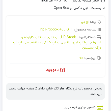
سایز صفحه نمایش::
16.1 inch 2K -IPS
وضعیت::
اپن باکس نو Open Box
برند:
اچ پی
شناسه محصول:
hp Probook 465 G11
دسته‌بندی‌ها:
HP Stock
,
لپ تاپ
,
لپ تاپ کارکرده و
استوک
,
لپ‌تاپ اوپن باکس
,
لپتاپ خانگی و دانشجویی
,
لپتاپ
ورک استیشن
برچسب:
hp
ناموجود
تمامی محصولات فروشگاه های‌تک شاپ دارای 2 هفته مهلت تست
می‌باشند
تضمین بهترین قیمت بازار