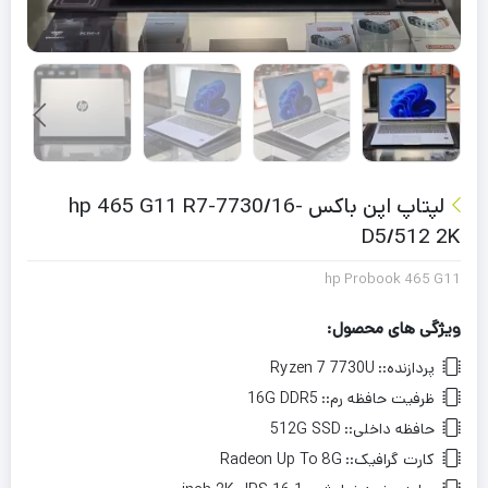
لپتاپ اپن باکس hp 465 G11 R7-7730/16-
D5/512 2K
hp Probook 465 G11
ویژگی های محصول:
پردازنده::
Ryzen 7 7730U
ظرفیت حافظه رم::
16G DDR5
حافظه داخلی::
512G SSD
کارت گرافیک::
Radeon Up To 8G