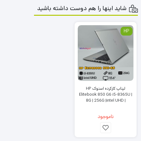
شاید اینها را هم دوست داشته باشید
HP
لپتاپ کارکرده استوک HP
Elitebook 850 G6 i5-8365U |
8G | 256G |intel UHD |
FHD+IPS
ناموجود
مشخصات فنی:
پردازنده:
AMD Ryzen 7 7735U.
حافظه رم:
16 گیگابایت DDR5.