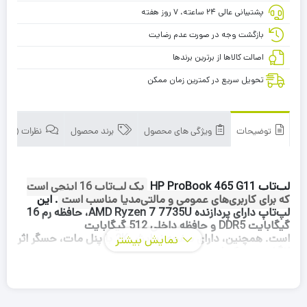
پشتیبانی عالی ۲۴ ساعته، ۷ روز هفته
بازگشت وجه در صورت عدم رضایت
اصالت کالاها از برترین برندها
تحویل سریع در کمترین زمان ممکن
توضیحات
ویژگی های محصول
برند محصول
نظرات (0)
لپ‌تاپ HP ProBook 465 G11
یک لپ‌تاپ 16 اینچی است
که برای کاربری‌های عمومی و مالتی‌مدیا مناسب است
.
این
لپ‌تاپ دارای پردازنده AMD Ryzen 7 7735U، حافظه رم 16
گیگابایت DDR5 و حافظه داخلی 512 گیگابایت
است.
همچنین، دارای صفحه نمایش 2K با پنل مات، حسگر اثر
نمایش بیشتر
انگشت و وبکم است.