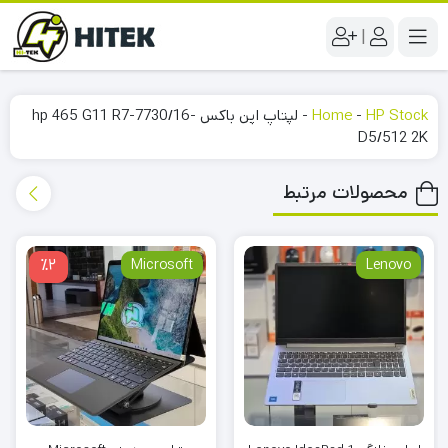
|
HP Stock
-
Home
-
لپتاپ اپن باکس hp 465 G11 R7-7730/16-
D5/512 2K
محصولات مرتبط
٪2
Microsoft
Lenovo