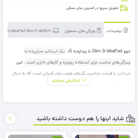
تحویل سریع در کمترین زمان ممکن
توضیحات
ویژگی های محصول
Lenovo IdeaPad Slim 3 15IRU8
لنوو IdeaPad اSlim 3 با پردازنده i5،
یک لپ‌تاپ میان‌رده با
ویژگی‌های مناسب برای استفاده روزمره و کارهای اداری است
.
این
لپ‌تاپ با قیمت مناسب، گزینه‌ی خوبی برای کسانی است که به دنبال
نمایش بیشتر
یک دستگاه قابل اعتماد و قدرتمند برای کارهای روزمره هستند.
پردازنده Intel Core i3:
پردازنده میانرده ای که می‌تواند کارهای روزمره، مرور وب،
شاید اینها را هم دوست داشته باشید
ویرایش اسناد و… را به راحتی انجام دهد.
حافظه رم: