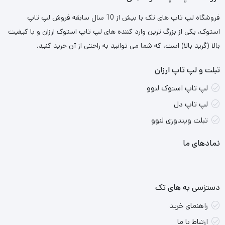
طراحی سبک و باریک که حمل و نقل آن را آسان می‌کند.
فروشگاه لپ تاپ های تک با بیش از 10 سال سابقه فروش لپ تاپ
جمع بندی
:
استوک، یکی از بزرگ ترین وارد کننده های لپ تاپ استوک ارزان و با کیفیت
بالا (گرید بالا) است، که شما می توانید به راحتی از آن خرید کنید.
لپ‌تاپ لنوو IdeaPad اSlim 3 با پردازنده i3 ، یک انتخاب خوب برای
تبلت و لپ تاپ ارزان
کارهای روزمره، اداری و دانشجویی است.
این لپ‌تاپ با قیمت مناسب،
لپ تاپ استوک لنوو
عملکرد خوبی ارائه می‌دهد و برای کاربرانی که به دنبال یک دستگاه
لپ تاپ دل
قابل اعتماد هستند، مناسب است.
تبلت ویندوزی لنوو
نقاط قوت محصول:
نمادهای ما
باتری با عمر نسبتاً طولانی
کیفیت مناسب و مقرون‌به‌صرفه
دستزسی به های تک
راهنمای خرید
نقاط ضعف محصول:
ارتباط با ما