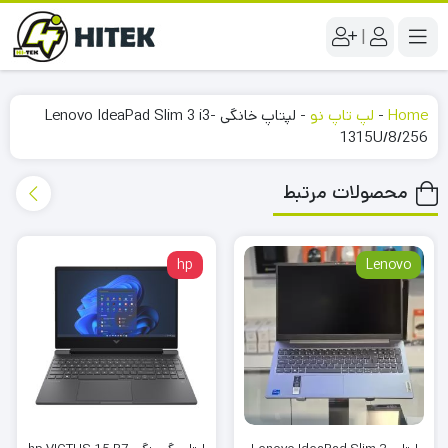
|
Home
-
لپ تاپ نو
-
لپتاپ خانگی Lenovo IdeaPad Slim 3 i3-
1315U/8/256
محصولات مرتبط
hp
Lenovo