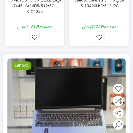
لپتاپ Lenovo IdeaPad Slim 3
لپتاپ گیمینگ hp VICTUS 15 R7-
7445HS/16D5/512/6G-
I5-13420H/8/512-IPS
RTX4050
117,300,000
تومان
186,900,000
تومان
Lenovo