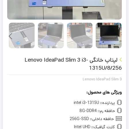
لپتاپ خانگی Lenovo IdeaPad Slim 3 i3-
1315U/8/256
Lenovo IdeaPad Slim 3
ویژگی های محصول:
پردازنده::
intel i3-1315U
حافظه رم::
8G-DDR4
حافظه داخلی::
256G-SSD
کارت گرافیک::
Intel UHD