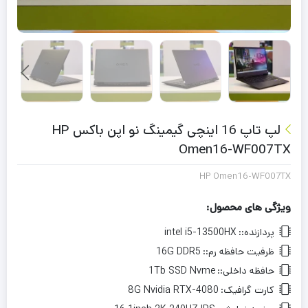
لپ تاپ 16 اینچی گیمینگ نو اپن باکس HP
Omen16-WF007TX
HP Omen16-WF007TX
ویژگی های محصول:
پردازنده::
intel i5-13500HX
ظرفیت حافظه رم::
16G DDR5
حافظه داخلی::
1Tb SSD Nvme
کارت گرافیک:
8G Nvidia RTX-4080