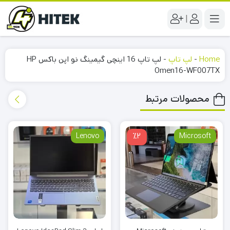
|
Home
-
لپ تاپ
-
لپ تاپ 16 اینچی گیمینگ نو اپن باکس HP
Omen16-WF007TX
محصولات مرتبط
Lenovo
٪2
Microsoft