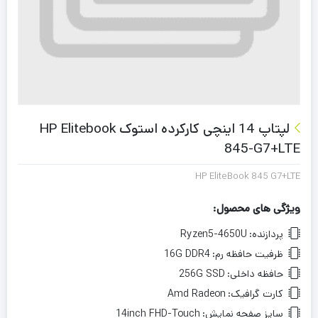
لپتاپ 14 اینچی کارکرده استوک HP Elitebook
845-G7+LTE
HP EliteBook 845 G7+LTE
ویژگی های محصول:
پردازنده:
Ryzen5-4650U
ظرفیت حافظه رم:
16G DDR4
حافظه داخلی:
256G SSD
کارت گرافیک:
Amd Radeon
سایز صفحه نمایش:
14inch FHD-Touch