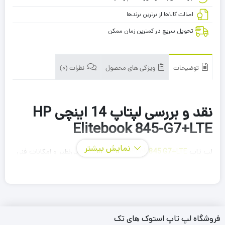
اصالت کالاها از برترین برندها
تحویل سریع در کمترین زمان ممکن
توضیحات
ویژگی های محصول
نظرات (0)
نقد و بررسی لپتاپ 14 اینچی HP
Elitebook 845-G7+LTE
نمایش بیشتر
لپ تاپ
+LTE
HP EliteBook 845 G7
با طراحی بی‌نظیر و امکانات فنی
برجسته، یک گزینه فوق العاده ای برای کاربرانی است که به دنبال تلفیق
قدرت و سبکی در یک دستگاه هستند.
طراحی،متریال و نوع سازه لپ تاپ EliteBook
فروشگاه لپ تاپ استوک های تک