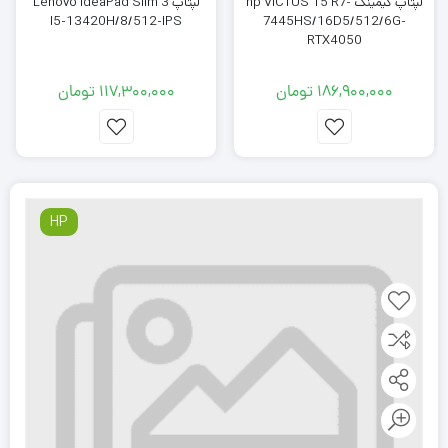
لپتاپ گیمینگ hp VICTUS 15 R7-
لپتاپ Lenovo IdeaPad Slim 3
I5-13420H/8/512-IPS
7445HS/16D5/512/6G-
RTX4050
186,900,000
تومان
117,300,000
تومان
HP