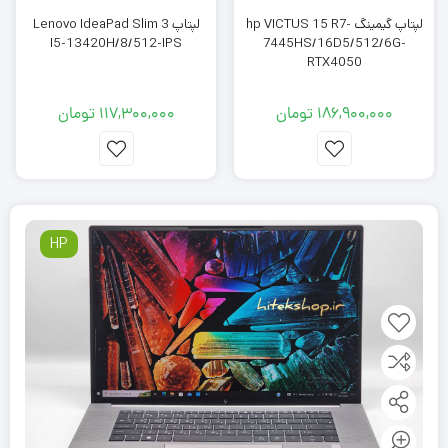
لپتاپ گیمینگ hp VICTUS 15 R7-
لپتاپ Lenovo IdeaPad Slim 3
I5-13420H/8/512-IPS
7445HS/16D5/512/6G-
RTX4050
186,900,000
تومان
117,300,000
تومان
HP