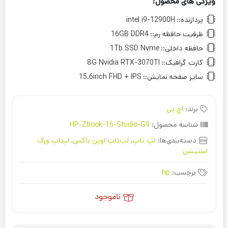
ویژگی های محصول:
پردازنده::
intel i9-12900H
ظرفیت حافظه رم::
16GB DDR4
حافظه داخلی::
1Tb SSD Nvme
کارت گرافیک::
8G Nvidia RTX-3070TI
سایز صفحه نمایش::
15.6inch FHD + IPS
برند:
اچ پی
شناسه محصول:
HP-Zbook-16-Studio-G9
دسته‌بندی‌ها:
لپ تاپ
,
لپ‌تاپ اوپن باکس
,
لپتاپ ورک
استیشن
برچسب:
hp
ناموجود