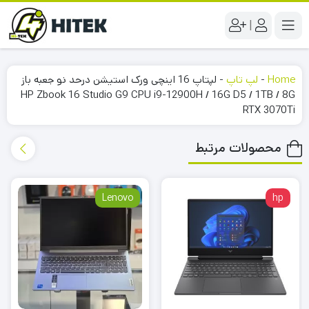
|
Home
-
لپ تاپ
-
لپتاپ 16 اینچی ورک استیشن درحد نو جعبه باز
HP Zbook 16 Studio G9 CPU i9-12900H / 16G D5 / 1TB / 8G
RTX 3070Ti
محصولات مرتبط
Lenovo
hp