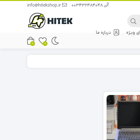
info@hitekshop.ir
003432484048
 ویژه
درباره ما
0
0