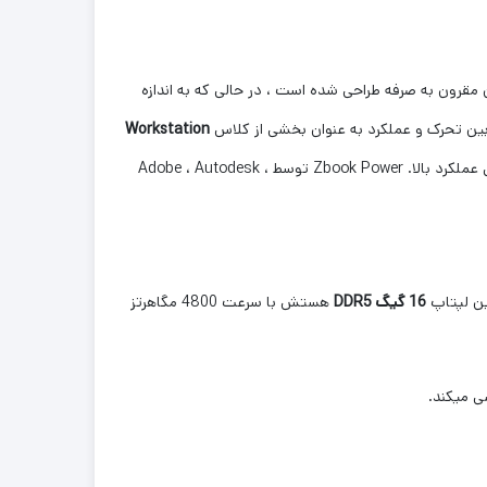
ول و سازندگان مقرون به صرفه طراحی شده است ، در حالی که به اندازه
Workstation
تلاش می کند. ZBook Power بخشی از آخرین تکامل است ، با ظاهری سفت و سخت ، اندازه جمع و جور ، اما در عین حال ظرفیت داخلی برای عملکرد بالا. Zbook Power توسط Adobe ، Autodesk ،
16 گیگ DDR5
هستش با سرعت 4800 مگاهرتز
ی میکند.