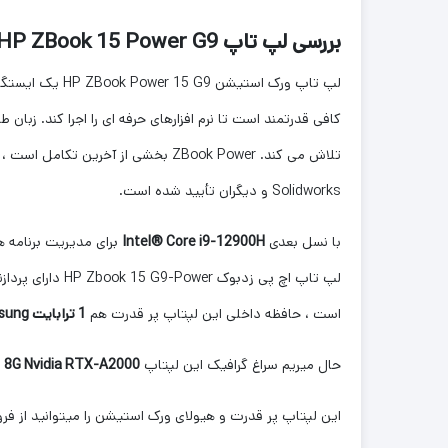
بررسی لپ ‌تاپ HP ZBook 15 Power G9
لپ تاپ ورک اس
کافی قدرتمند است تا نرم افزارهای حرفه ای را اجرا کند. زبان طراحی با خانواده HP EliteBook سازگار است ، اما همچنان برای ایجاد تعادل بهتر بین 
Solidworks و دیگران تأیید شده است.
با نسل بعدی
Intel® Core i9-12900H
برای مدیریت برنامه 
لپ ‌تاپ اچ پی زدبوک HP Zbook 15 G9-Power دارای پردازنده های چهار تا چهارده هسته ای اینتل نسل دوازدهم می باشد ، حافظه RAM این لپتاپ
است ، حافظه داخلی این لپتاپ پر قدرت هم
1 ترابایت SSD NVME Samsung
حال میریم سراغ گرافیک این لپتاپ
8G Nvidia RTX-A2000
م
این لپتاپ پر قدرت و هیولای ورک استیشن را میتوانید از فر