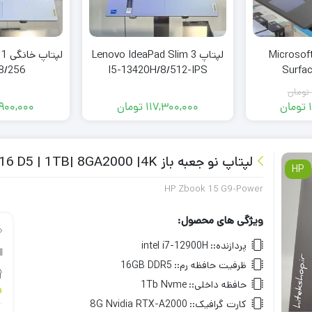
بلت ویندوزی Microsoft
لپتاپ Lenovo IdeaPad Slim 3
لپت
8/256
I5-13420H/8/512-IPS
Surfac
118
تومان
تومان
117,300,000
تومان
900,000
مت
مت
ی:
ی:
152,900 تومان.
156,000,000 تومان
.
لپتاپ نو جعبه باز HP Zbook 15 G9-Power i9-12900H | 16 D5 | 1TB| 8GA2000 |4K
HP
HP Zbook 15 G9-Power
ویژگی های محصول:
پردازنده::
intel i7-12900H
ظرفیت حافظه رم::
16GB DDR5
حافظه داخلی::
1Tb Nvme
و
کارت گرافیک::
8G Nvidia RTX-A2000