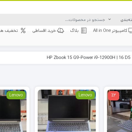
کامپیوتر All in One
بلاگ
خرید اقساطی
تخفیف های
Lenovo
Lenovo
٪2