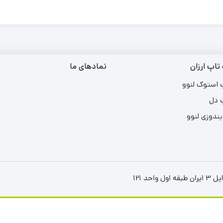
تاپ ارزان
نمادهای ما
 استوک لنوو
 دل
یندوزی لنوو
د ۱۲۱