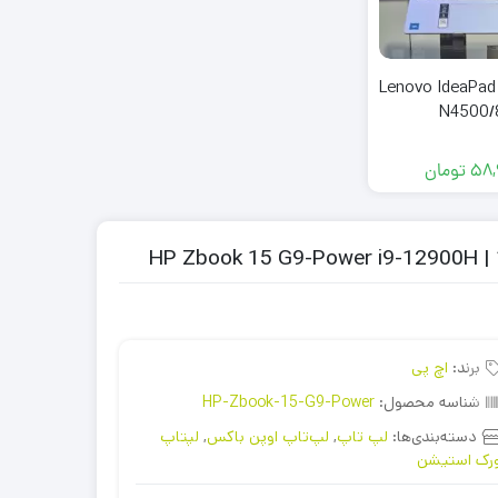
اپ خانگی Lenovo IdeaPad 1
N4500/
58,
تومان
برند:
اچ پی
شناسه محصول:
HP-Zbook-15-G9-Power
دسته‌بندی‌ها:
لپ تاپ
,
لپ‌تاپ اوپن باکس
,
لپتاپ
رک استیشن