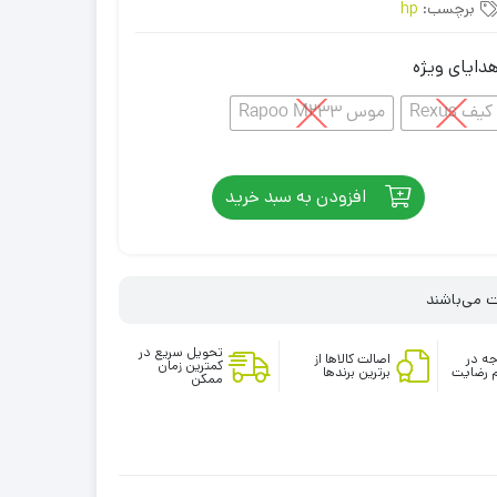
برچسب:
hp
دایای ویژه
کیف Rexus
موس Rapoo M233
افزودن به سبد خرید
تحویل سریع در
ه در
اصالت کالاها از
کمترین زمان
 رضایت
برترین برندها
ممکن