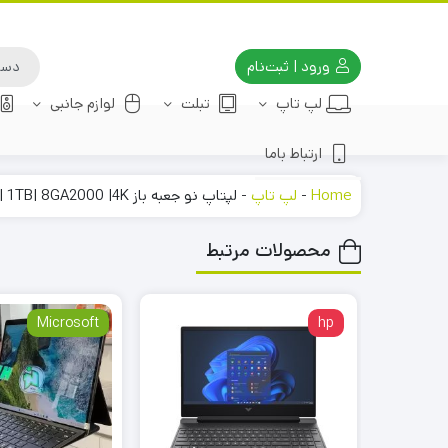
ورود | ثبت‌نام
لپ تاپ
تبلت
لوازم جانبی
ارتباط باما
Home
-
لپ تاپ
-
لپتاپ نو جعبه باز HP Zbook 15 G9-Power i9-12900H | 16 D5 | 1TB| 8GA2000 |4K
محصولات مرتبط
Microsoft
hp