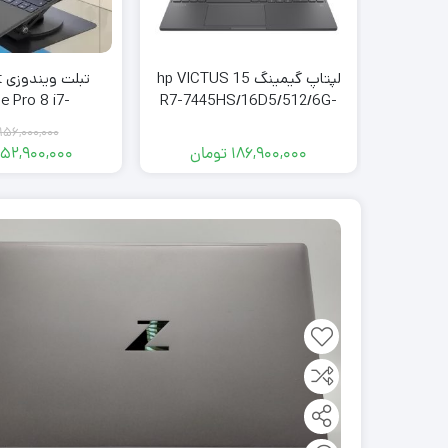
لپتاپ گیمینگ hp VICTUS 15
ت
e Pro 8 i7-
R7-7445HS/16D5/512/6G-
5/16/256
RTX4050
156,000,000
186,900,000
تومان
152,900,000
قی
قی
فعل
اصل
,000
بود