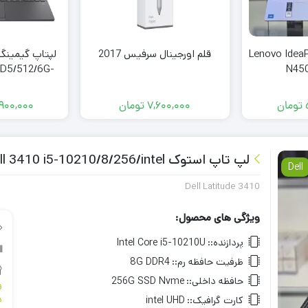
نگی Lenovo IdeaPad 1
قلم اورجینال سرفیس 2017
D5/512/6G-
N45
050
تومان
7,600,000
تومان
,900,000
لپ تاپ استوک Dell 3410 i5-10210/8/256/intel
Dell
Dell Latitude 3410
ویژگی های محصول:
پردازنده::
Intel Core i5-10210U
ظرفیت حافظه رم::
8G DDR4
حافظه داخلی::
256G SSD Nvme
و
د
کارت گرافیک::
intel UHD