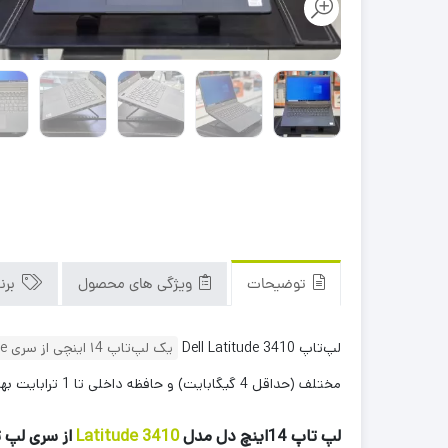
توضیحات
ویژگی های محصول
برن
لپ‌تاپ Dell Latitude 3410
یک لپ‌تاپ ۱4 اینچی از سری Latitude است که معمولاً برای کاربری عمومی و مالتی‌مدیا مناسب است
مختلف (حداقل 4 گیگابایت) و حافظه داخلی تا 1 ترابایت بهره می‌برد.
لپ تاپ 14اینچ دل مدل
Latitude 3410
از سری لپ 