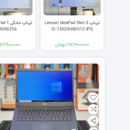
لپتاپ Lenovo IdeaPad Slim 3
لپتاپ خا
00/8/256
I5-13420H/8/512-IPS
117,300,000
تومان
58,900,000