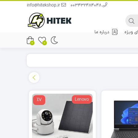
info@hitekshop.ir
003432484048
 ویژه
درباره ما
0
0
TA4404
٪7
Lenovo