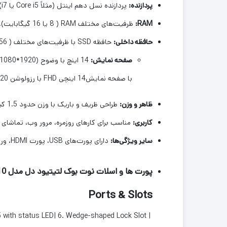
پردازنده:
پردازنده نسل دهم اینتل (مثلاً Core i5 یا i7).
RAM:
ظرفیت‌های مختلف RAM ( 8 یا 16 گیگابایت).
حافظه داخلی:
حافظه SSD با ظرفیت‌های مختلف ( 256 یا 512 گیگابایت 1ترا و 2ترابایت).
صفحه نمایش:
14 اینچ با وضوح (1920*1080) Full HD.
با صفحه نمایش14 اینچی FHD با رزولوشن 1920×1080 Anti-Glare به راحتی می توانید مدت زمان زیادی با این دستگاه کار کنید بدون اینکه چشم شما خستگی احساس کند .
ظاهر و وزن:
طراحی ظریف و باریک با وزن حدود 1.5 کیلوگرم.
کاربری:
مناسب برای کارهای روزمره، مرور وب، تماشای ف
سایر ویژگی‌ها:
دارای پورت‌های USB، پورت HDMI، ورودی میکروفون و خروجی هدفون، وایرلس و بلوتوث.
پورت ها و اسلات نوت بوک لتیتیود دل مدل Dell
0:
Ports & Slots
45 with status LED| 6. Wedge-shaped Lock Slot |