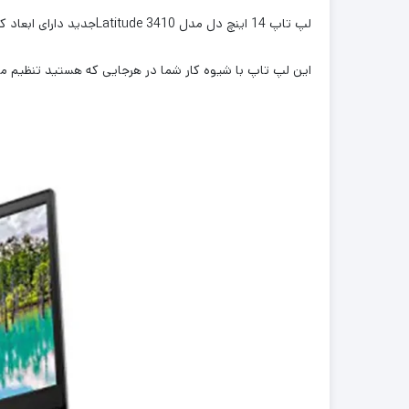
لپ تاپ 14 اینچ دل مدل Latitude 3410جدید دارای ابعاد کوچکتر و حاشیه‌های باریک صفحه نمایش کوچکتر و نازک‌تر است و فضای بیشتری برای کار به شما می‌دهد.
این لپ تاپ با شیوه کار شما در هرجایی که هستید تنظیم م