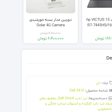
لپتاپ گیمینگ hp VICTUS 15
دوربین مدار بسته خورشیدی
arger
Solar 4G Camera
R7-7445HS/16
RTX4
6,900,000
تومان
00
186
تومان
6,400,000
تومان
000
قیمت
قیمت
فعلی:
اصلی:
6,400,000 تومان.
6,900,000 تومان
بود.
برند:
دل
شناسه محصول:
Dell 3410
دسته‌بندی‌ها:
لپ تاپ
,
Dell Stock
,
تخفیف های
یژه
,
لپ تاپ کارکرده و استوک
,
لپتاپ خانگی و
انشجویی