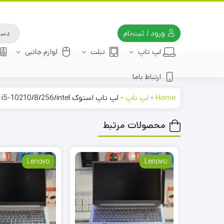
ورود | ثبت‌نام
لپ تاپ
تبلت
لوازم جانبی
ارتباط باما
Home
-
لپ تاپ
-
لپ تاپ استوک Dell 3410 i5-10210/8/256/intel
محصولات مرتبط
Lenovo
Lenovo