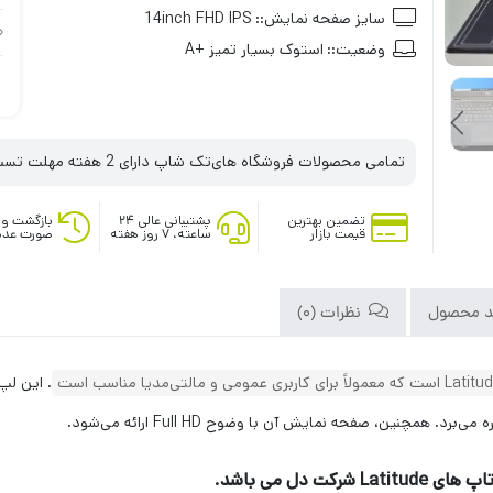
سایز صفحه نمایش::
14inch FHD IPS
وضعیت::
استوک بسیار تمیز +A
تمامی محصولات فروشگاه های‌تک شاپ دارای 2 هفته مهلت تست می‌باشند
تضمین بهترین
پشتیبانی عالی ۲۴
بازگشت وج
قیمت بازار
ساعته، ۷ روز هفته
صورت عدم
د محصول
نظرات (0)
.
همچنین، صفحه نمایش آن با وضوح Full HD ارائه می‌شود.
تاپ های
Latitude
شرکت دل می باشد.