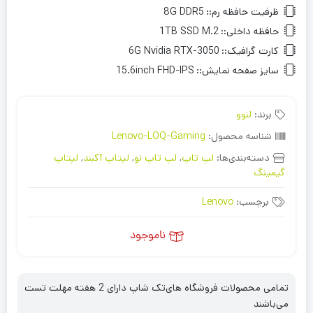
ظرفیت حافظه رم::
8G DDR5
حافظه داخلی::
1TB SSD M.2
کارت گرافیک::
6G Nvidia RTX-3050
سایز صفحه نمایش::
15.6inch FHD-IPS
برند:
لنوو
شناسه محصول:
Lenovo-LOQ-Gaming
دسته‌بندی‌ها:
لپ تاپ
,
لپ تاپ نو
,
لپتاپ آکبند
,
لپتاپ
گیمینگ
برچسب:
Lenovo
ناموجود
تمامی محصولات فروشگاه های‌تک شاپ دارای 2 هفته مهلت تست
می‌باشند