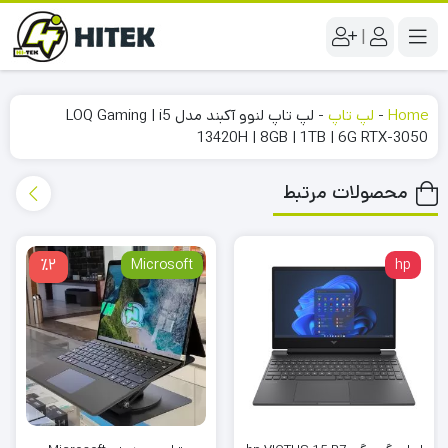
|
Home
-
لپ تاپ
-
لپ تاپ لنوو آکبند مدل LOQ Gaming | i5
13420H | 8GB | 1TB | 6G RTX-3050
محصولات مرتبط
٪2
Microsoft
hp